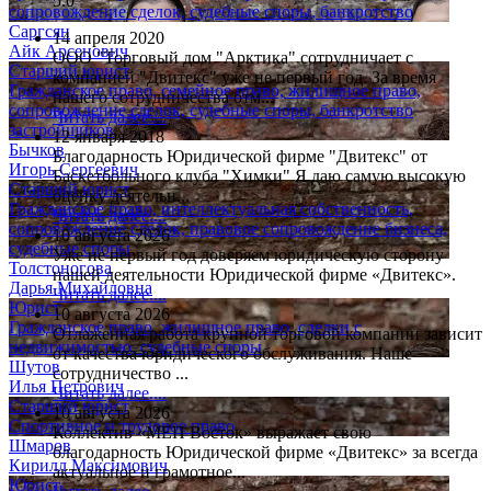
5.0
сопровождение сделок, судебные споры, банкротство
Саргсян
14 апреля 2020
Айк Арсенович
ООО "Торговый дом "Арктика" сотрудничает с
Старший юрист
компанией "Двитекс" уже не первый год. За время
Гражданское право, семейное право, жилищное право,
нашего сотрудничества отм...
сопровождение сделок, судебные споры, банкротство
Читать далее....
застройщиков
12 января 2018
Бычков
Благодарность Юридической фирме "Двитекс" от
Игорь Сергеевич
Баскетбольного клуба "Химки" Я даю самую высокую
Старший юрист
оценку деятельн...
Гражданское право, интеллектуальная собственность,
Читать далее....
сопровождение сделок, правовое сопровождение бизнеса,
10 августа 2026
судебные споры
Уже не первый год доверяем юридическую сторону
Толстоногова
нашей деятельности Юридической фирме «Двитекс».
Дарья Михайловна
Читать далее....
Юрист
10 августа 2026
Гражданское право, жилищное право, сделки с
Отлаженная работа крупной торговой компании зависит
недвижимостью, судебные споры
от качества юридического обслуживания. Наше
Шутов
сотрудничество ...
Илья Петрович
Читать далее....
Старший юрист
10 августа 2026
Спортивное и трудовое право
Коллектив «МЕП Восток» выражает свою
Шмаров
благодарность Юридической фирме «Двитекс» за всегда
Кирилл Максимович
актуальное и грамотное...
Юрист