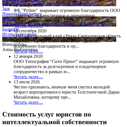
Читать далее....
Гражданское и жилищное право, судебные споры
12 января 2018
Зык
ФК "Рубин" выражает огромную благодарность ООО
Никита Николаевич
"Двитекс" за качественное и оперативное
Юрист
предоставление консульт...
Гражданское право, жилищное право, судебные споры
Читать далее....
Балашов
16 сентября 2020
Игорь Борисович
ОАО «Футбольный клуб «Урал» Свердловская область
Помощник руководителя
выражает юридической компании «Двитекс»
Ипполитова
искреннюю благодарность и пр...
Анна Викторовна
Читать далее....
12 января 2018
ООО Типография "Сити Принт" выражает огромную
благодарность за долгосрочное и плодотворное
сотрудничество в рамках ю...
Читать далее....
13 июля 2026
Честно признаюсь, вначале меня смутил молодой
возраст корпоративного юриста Толстоноговой Дарьи
Михайловны, которому пре...
Читать далее....
Стоимость услуг
юристов по
интеллектуальной собственности