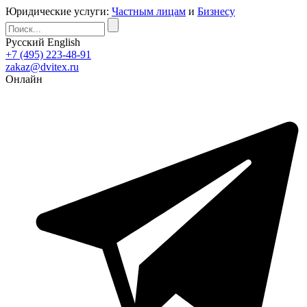
Юридические услуги:
Частным лицам
и
Бизнесу
Русский
English
+7 (495) 223-48-91
zakaz@dvitex.ru
Онлайн