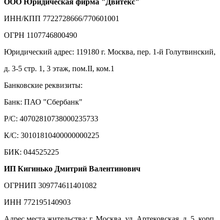
ООО Юридическая фирма "Двитекс"
ИНН/КПП 7722728666/770601001
ОГРН 1107746800490
Юридический адрес: 119180 г. Москва, пер. 1-й Голутвинский,
д. 3-5 стр. 1, 3 этаж, пом.II, ком.1
Банковские реквизиты:
Банк: ПАО "Сбербанк"
Р/С: 40702810738000235733
К/С: 30101810400000000225
БИК: 044525225
ИП Кигинько Дмитрий Валентинович
ОГРНИП 309774611401082
ИНН 772195140903
Адрес места жительства: г. Москва, ул. Артековская, д. 5, корп.