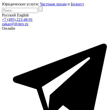
Юридические услуги:
Частным лицам
и
Бизнесу
Русский
English
+7 (495) 223-48-91
zakaz@dvitex.ru
Онлайн