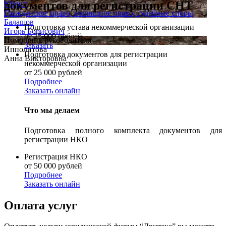
документов для регистрации СНТ
Юрист
Гражданское право, жилищное право, судебные споры
Балашов
Подготовка устава некоммерческой организации
Игорь Борисович
от 25 000 рублей
Помощник руководителя
Заказать
Ипполитова
Подготовка документов для регистрации
Анна Викторовна
некоммерческой организации
от 25 000 рублей
Подробнее
Заказать онлайн
Что мы делаем
Подготовка полного комплекта документов для
регистрации НКО
Регистрация НКО
от 50 000 рублей
Подробнее
Заказать онлайн
Оплата услуг