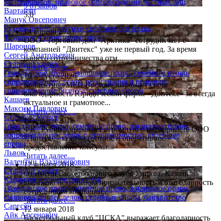
застройщиков, правовое сопровождение частных лиц
9 отзывов
Вартанян
5.0
Манук Овсепович
Руководитель практики спортивного права
14 апреля 2020
Трудовое и спортивное право
ООО "Торговый дом "Арктика" сотрудничает с
Шаронов
компанией "Двитекс" уже не первый год. За время
Сергей Анатольевич
нашего сотрудничества отм...
Старший юрист
Читать далее....
Гражданское право, жилищное право, семейное право,
10 августа 2026
сопровождение сделок, регистрация и правовое
Коллектив «МЕП Восток» выражает свою
сопровождение бизнеса, судебные споры
благодарность Юридической фирме «Двитекс» за всегда
Кашаев
актуальное и грамотное...
Максим Павлович
Читать далее....
Старший юрист
12 января 2018
Гражданское право, семейное право, жилищное право,
ФК "Рубин" выражает огромную благодарность ООО
сопровождение сделок с недвижимостью, судебные
"Двитекс" за качественное и оперативное
споры
предоставление консульт...
Львов
Читать далее....
Валентин Владимирович
12 января 2018
Старший юрист
От имени Баскетбольного клуба Уникс г. Казань
Кандидат юридических наук
выражаю искреннюю признательность и благодарность
Гражданское право, семейное право, жилищное право,
сотрудникам компании...
сопровождение сделок, судебные споры, банкротство
Читать далее....
Саргсян
12 января 2018
Айк Арсенович
Баскетбольный клуб "ЦСКА" выражает благодарность