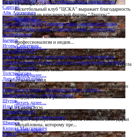
сопровождение сделок, судебные споры, банкротство
12 января 2018
Саргсян
Баскетбольный клуб "ЦСКА" выражает благодарность
Айк Арсенович
сотрудникам юридической фирмы "Двитекс"
Старший юрист
Читать далее....
Гражданское право, семейное право, жилищное право,
20 апреля 2020
сопровождение сделок, судебные споры, банкротство
Компания "ВерумБио" за время сотрудничества с
застройщиков
юридической компанией "Двитекс" высоко оценила
Бычков
профессионализм и индив...
Игорь Сергеевич
Читать далее....
Старший юрист
19 августа 2020
Гражданское право, интеллектуальная собственность,
Настоящим письмом подтверждаем, что за время
сопровождение сделок, правовое сопровождение бизнеса,
сотрудничества с ООО "Двитекс" данная фирма успела
судебные споры
зарекомендовать себя...
Толстоногова
Читать далее....
Дарья Михайловна
12 января 2018
Юрист
ООО Типография "Сити Принт" выражает огромную
Гражданское право, жилищное право, сделки с
благодарность за долгосрочное и плодотворное
недвижимостью, судебные споры
сотрудничество в рамках ю...
Шутов
Читать далее....
Илья Петрович
13 июля 2026
Старший юрист
Честно признаюсь, вначале меня смутил молодой
Спортивное и трудовое право
возраст корпоративного юриста Толстоноговой Дарьи
Шмаров
Михайловны, которому пре...
Кирилл Максимович
Читать далее....
Юрист