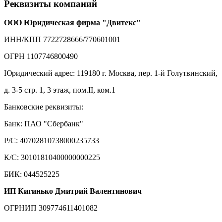
Реквизиты компаний
ООО Юридическая фирма "Двитекс"
ИНН/КПП 7722728666/770601001
ОГРН 1107746800490
Юридический адрес: 119180 г. Москва, пер. 1-й Голутвинский,
д. 3-5 стр. 1, 3 этаж, пом.II, ком.1
Банковские реквизиты:
Банк: ПАО "Сбербанк"
Р/С: 40702810738000235733
К/С: 30101810400000000225
БИК: 044525225
ИП Кигинько Дмитрий Валентинович
ОГРНИП 309774611401082