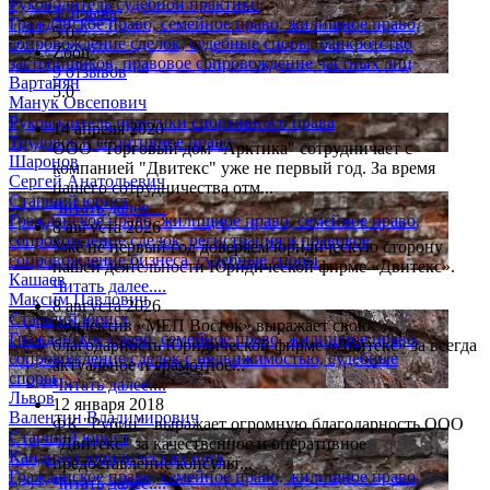
Руководитель судебной практики
3 отзыва
Гражданское право, семейное право, жилищное право,
5.0
сопровождение сделок, судебные споры, банкротство
Zoon
застройщиков, правовое сопровождение частных лиц
9 отзывов
Вартанян
5.0
Манук Овсепович
Руководитель практики спортивного права
14 апреля 2020
Трудовое и спортивное право
ООО "Торговый дом "Арктика" сотрудничает с
Шаронов
компанией "Двитекс" уже не первый год. За время
Сергей Анатольевич
нашего сотрудничества отм...
Старший юрист
Читать далее....
Гражданское право, жилищное право, семейное право,
8 августа 2026
сопровождение сделок, регистрация и правовое
Уже не первый год доверяем юридическую сторону
сопровождение бизнеса, судебные споры
нашей деятельности Юридической фирме «Двитекс».
Кашаев
Читать далее....
Максим Павлович
8 августа 2026
Старший юрист
Коллектив «МЕП Восток» выражает свою
Гражданское право, семейное право, жилищное право,
благодарность Юридической фирме «Двитекс» за всегда
сопровождение сделок с недвижимостью, судебные
актуальное и грамотное...
споры
Читать далее....
Львов
12 января 2018
Валентин Владимирович
ФК "Рубин" выражает огромную благодарность ООО
Старший юрист
"Двитекс" за качественное и оперативное
Кандидат юридических наук
предоставление консульт...
Гражданское право, семейное право, жилищное право,
Читать далее....