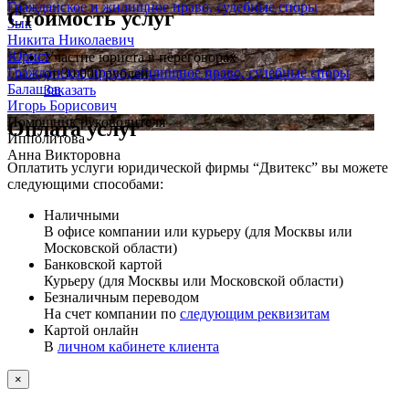
Гражданское и жилищное право, судебные споры
Стоимость услуг
Зык
Никита Николаевич
Юрист
Участие юриста в переговорах
Гражданское право, жилищное право, судебные споры
от 30 000 рублей
Балашов
Заказать
Игорь Борисович
Помощник руководителя
Оплата услуг
Ипполитова
Анна Викторовна
Оплатить услуги юридической фирмы “Двитекс” вы можете
следующими способами:
Наличными
В офисе компании или курьеру (для Москвы или
Московской области)
Банковской картой
Курьеру (для Москвы или Московской области)
Безналичным переводом
На счет компании по
следующим реквизитам
Картой онлайн
В
личном кабинете клиента
×