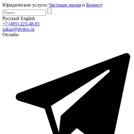
Юридические услуги:
Частным лицам
и
Бизнесу
Русский
English
+7 (495) 223-48-91
zakaz@dvitex.ru
Онлайн