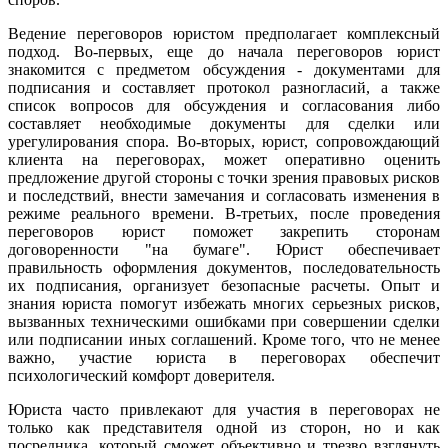
Ведение переговоров юристом предполагает комплексный
подход. Во-первых, еще до начала переговоров юрист
знакомится с предметом обсуждения - документами для
подписания и составляет протокол разногласий, а также
список вопросов для обсуждения и согласования либо
составляет необходимые документы для сделки или
урегулирования спора. Во-вторых, юрист, сопровождающий
клиента на переговорах, может оперативно оценить
предложение другой стороны с точки зрения правовых рисков
и последствий, внести замечания и согласовать изменения в
режиме реального времени. В-третьих, после проведения
переговоров юрист поможет закрепить сторонам
договоренности "на бумаге". Юрист обеспечивает
правильность оформления документов, последовательность
их подписания, организует безопасные расчеты. Опыт и
знания юриста помогут избежать многих серьезных рисков,
вызванных техническими ошибками при совершении сделки
или подписании иных соглашений. Кроме того, что не менее
важно, участие юриста в переговорах обеспечит
психологический комфорт доверителя.
Юриста часто привлекают для участия в переговорах не
только как представителя одной из сторон, но и как
посредника, который сможет объективно и трезво взглянуть