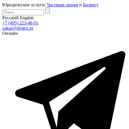
Юридические услуги:
Частным лицам
и
Бизнесу
Русский
English
+7 (495) 223-48-91
zakaz@dvitex.ru
Онлайн