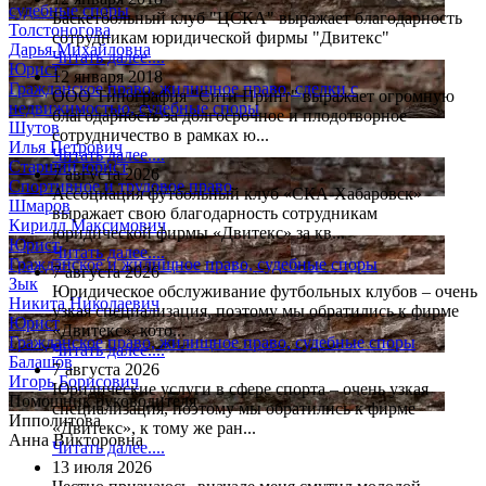
судебные споры
Баскетбольный клуб "ЦСКА" выражает благодарность
Толстоногова
сотрудникам юридической фирмы "Двитекс"
Дарья Михайловна
Читать далее....
Юрист
12 января 2018
Гражданское право, жилищное право, сделки с
ООО Типография "Сити Принт" выражает огромную
недвижимостью, судебные споры
благодарность за долгосрочное и плодотворное
Шутов
сотрудничество в рамках ю...
Илья Петрович
Читать далее....
Старший юрист
7 августа 2026
Спортивное и трудовое право
Ассоциация футбольный клуб «СКА-Хабаровск»
Шмаров
выражает свою благодарность сотрудникам
Кирилл Максимович
юридической фирмы «Двитекс» за кв...
Юрист
Читать далее....
Гражданское и жилищное право, судебные споры
7 августа 2026
Зык
Юридическое обслуживание футбольных клубов – очень
Никита Николаевич
узкая специализация, поэтому мы обратились к фирме
Юрист
«Двитекс», кото...
Гражданское право, жилищное право, судебные споры
Читать далее....
Балашов
7 августа 2026
Игорь Борисович
Юридические услуги в сфере спорта – очень узкая
Помощник руководителя
специализация, поэтому мы обратились к фирме
Ипполитова
«Двитекс», к тому же ран...
Анна Викторовна
Читать далее....
13 июля 2026