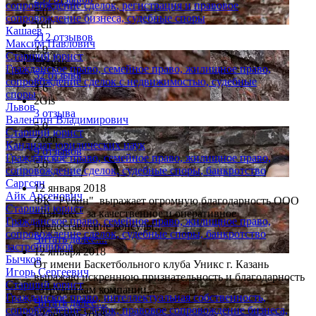
сопровождение сделок, регистрация и правовое
5.0
сопровождение бизнеса, судебные споры
Yell
Кашаев
212 отзывов
Максим Павлович
4.9
Старший юрист
Google
Гражданское право, семейное право, жилищное право,
52 отзыва
сопровождение сделок с недвижимостью, судебные
4.6
споры
2Gis
Львов
3 отзыва
Валентин Владимирович
5.0
Старший юрист
Zoon
Кандидат юридических наук
9 отзывов
Гражданское право, семейное право, жилищное право,
5.0
сопровождение сделок, судебные споры, банкротство
Саргсян
12 января 2018
Айк Арсенович
ФК "Рубин" выражает огромную благодарность ООО
Старший юрист
"Двитекс" за качественное и оперативное
Гражданское право, семейное право, жилищное право,
предоставление консульт...
сопровождение сделок, судебные споры, банкротство
Читать далее....
застройщиков
12 января 2018
Бычков
От имени Баскетбольного клуба Уникс г. Казань
Игорь Сергеевич
выражаю искреннюю признательность и благодарность
Старший юрист
сотрудникам компании...
Гражданское право, интеллектуальная собственность,
Читать далее....
сопровождение сделок, правовое сопровождение бизнеса,
12 января 2018