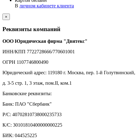
Картой онлайн
В
личном кабинете клиента
×
Реквизиты компаний
ООО Юридическая фирма "Двитекс"
ИНН/КПП 7722728666/770601001
ОГРН 1107746800490
Юридический адрес: 119180 г. Москва, пер. 1-й Голутвинский,
д. 3-5 стр. 1, 3 этаж, пом.II, ком.1
Банковские реквизиты:
Банк: ПАО "Сбербанк"
Р/С: 40702810738000235733
К/С: 30101810400000000225
БИК: 044525225