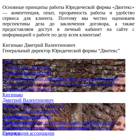
Основные принципы работы Юридической фирмы «Двитекс»
— компетенция, опыт, прозрачность работы и удобство
сервиса для клиента. Поэтому мы честно оцениваем
перспективы дела до заключения договора, а также
предоставляем доступ в личный кабинет на сайте с
информацией о работе по делу всем клиентам!
Кигинько Дмитрий Валентинович
Генеральный директор Юридической фирмы “Двитекс”
Юрист
Генеральный директор
Управляющий партнер
Гражданское право, семейное право, спортивное право,
сопровождение сделок, арбитражные споры, правовое
сопровождение бизнеса
Кигинько
Дмитрий Валентинович
Юрист
Смотреть активные вакансии
Исполнительный директор
Наш опыт
Управляющий партнер
Ликвидация АНО
Гражданское право, налоговое право, семейное право,
Дело выиграно
сопровождение сделок, судебные споры
Добровольная ликвидация без налоговой проверки
Супряга
Ликвидация ассоциации