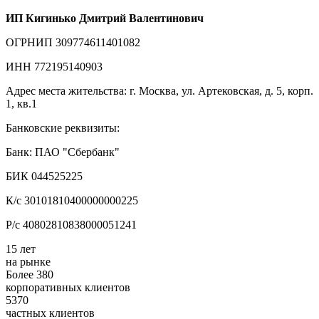
ИП Кигинько Дмитрий Валентинович
ОГРНИП 309774611401082
ИНН 772195140903
Адрес места жительства: г. Москва, ул. Артековская, д. 5, корп.
1, кв.1
Банковские реквизиты:
Банк: ПАО "Сбербанк"
БИК 044525225
К/с 30101810400000000225
Р/с 40802810838000051241
15 лет
на рынке
Более 380
корпоративных клиентов
5370
частных клиентов