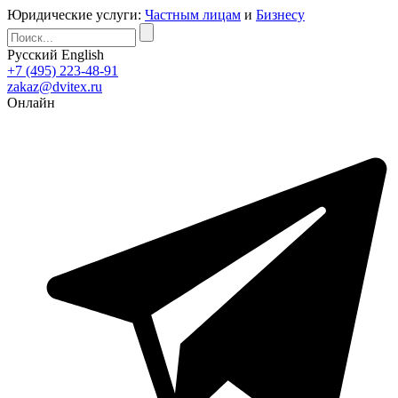
Юридические услуги:
Частным лицам
и
Бизнесу
Русский
English
+7 (495) 223-48-91
zakaz@dvitex.ru
Онлайн