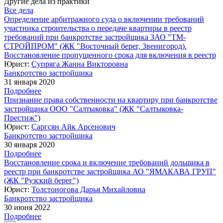
Другие дела из практики
Все дела
Определение арбитражного суда о включении требований
участника строительства о передаче квартиры в реестр
требований при банкротстве застройщика ЗАО "ТМ-
СТРОЙПРОМ" (ЖК "Восточный берег, Звенигород).
Восстановление пропущенного срока для включения в реестр
Юрист:
Супряга Жанна Викторовна
Банкротство застройщика
31 января 2020
Подробнее
Признание права собственности на квартиру при банкротстве
застройщика ООО "Салтыковка" (ЖК "Салтыковка-
Престиж")
Юрист:
Саргсян Айк Арсенович
Банкротство застройщика
30 января 2020
Подробнее
Восстановление срока и включение требований дольщика в
реестр при банкротстве застройщика АО "ЯМАКАВА ГРУП"
(ЖК "Рузский берег")
Юрист:
Толстоногова Дарья Михайловна
Банкротство застройщика
30 июня 2022
Подробнее