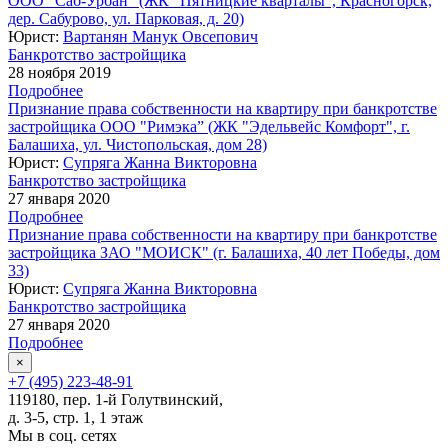
ООО "Саб-Урбан" (ЖК "Пятницкие кварталы", Красногорск,
дер. Сабурово, ул. Парковая, д. 20)
Юрист:
Вартанян Манук Овсепович
Банкротство застройщика
28 ноября 2019
Подробнее
Признание права собственности на квартиру при банкротстве
застройщика ООО "Римэка” (ЖК "Эдельвейс Комфорт", г.
Балашиха, ул. Чистопольская, дом 28)
Юрист:
Супряга Жанна Викторовна
Банкротство застройщика
27 января 2020
Подробнее
Признание права собственности на квартиру при банкротстве
застройщика ЗАО "МОИСК" (г. Балашиха, 40 лет Победы, дом
33)
Юрист:
Супряга Жанна Викторовна
Банкротство застройщика
27 января 2020
Подробнее
×
+7 (495) 223-48-91
119180, пер. 1-й Голутвинский,
д. 3-5, стр. 1, 1 этаж
Мы в соц. сетях