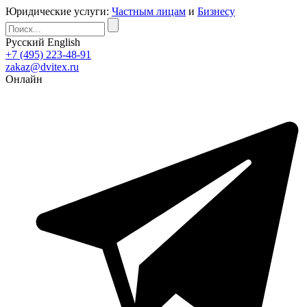
Юридические услуги:
Частным лицам
и
Бизнесу
Русский
English
+7 (495) 223-48-91
zakaz@dvitex.ru
Онлайн