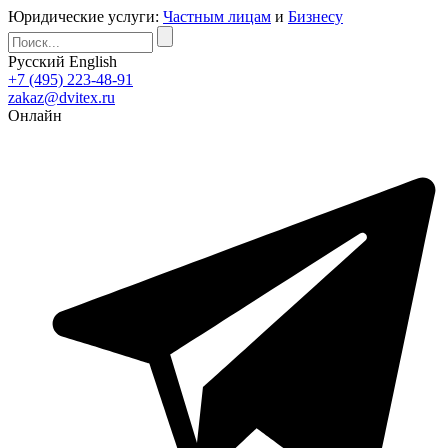
Юридические услуги:
Частным лицам
и
Бизнесу
Русский
English
+7 (495) 223-48-91
zakaz@dvitex.ru
Онлайн