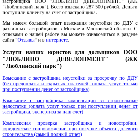
застройщика ООО "ЛЮБЛИНО ДЕВЕЛОПМЕНТ" (ЖК
"Люблинский парк"). Всего взыскано 287 500 рублей. Деньги
поступили клиенту на счет от застройщика.
Мы имеем большой опыт взыскания неустойки по ДДУ с
различных застройщиков в Москве и Московской области. С
отзывами о нашей работе вы можете ознакомиться в разделе
сайта “
Отзывы
“ и в
интернете
.
Услуги наших юристов для дольщиков
ООО
"ЛЮБЛИНО ДЕВЕЛОПМЕНТ" (ЖК
"Люблинский парк")
Взыскание с застройщика неустойки за просрочку по ДДУ
(без предоплаты и скрытых платежей, оплата услуг только
при поступлении денег от застройщика)
Взыскание с застройщика компенсации за строительные
недостатки (оплата услуг только при поступлении денег от
застройщика, экспертиза за наш счет)
Комплексная проверка застройщика и новостройки,
юридическое сопровождение при покупке объекта долевого
строительства (самый полный отчет)