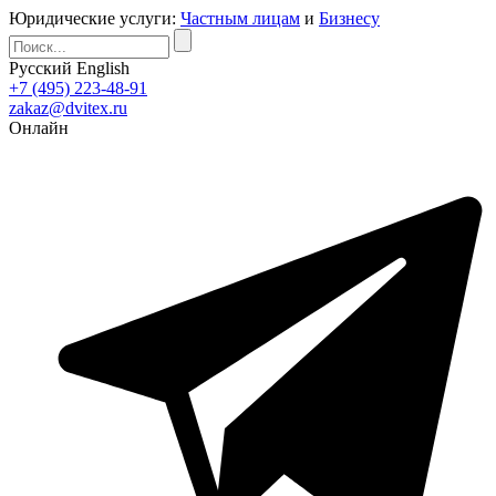
Юридические услуги:
Частным лицам
и
Бизнесу
Русский
English
+7 (495) 223-48-91
zakaz@dvitex.ru
Онлайн