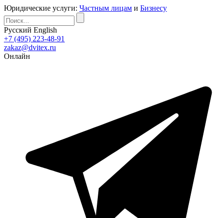
Юридические услуги:
Частным лицам
и
Бизнесу
Русский
English
+7 (495) 223-48-91
zakaz@dvitex.ru
Онлайн