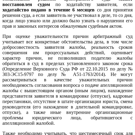
восстановлен судом
по ходатайству заявителя, если
ходатайство подано в течение 6 месяцев
со дня принятия
решения суда, а если заявитель не участвовал в деле, то со дня,
когда лицо узнало или должно было узнать о нарушении его
прав и законных интересов обжалуемым судебным актом.
При оценке уважительности причин арбитражный суд
учитывает все конкретные обстоятельства дела, в том числе
добросовестность заявителя жалобы, реальность сроков
совершения им процессуальных действий, оценивает
характер причин, не позволивших подателю жалобы
обратиться в суд в пределах установленного законом срока
(Определение Верховного Суда РФ от 22.10.2015 по делу №
303-ЭС15-9797 по делу № А51-1763/2014). Не могут
рассматриваться в качестве уважительных причин
необходимость согласования вопроса о подаче апелляционной
жалобы с вышестоящим органом (иным лицом), нахождение
представителя заявителя в командировке (отпуске), кадровые
перестановки, отсутствие в штате организации юриста, смена
руководителя (его нахождение в длительной командировке,
отпуске), а также иные внутренние организационные
проблемы юридического лица, обратившегося с
апелляционной жалобой.
Также необходимо учитывать, что шестимесячный срок для