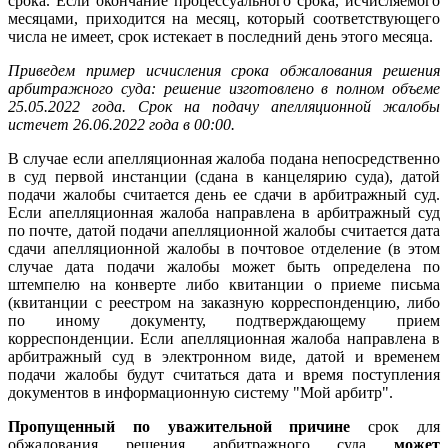
срока. Если окончание процессуального срока, исчисляемого
месяцами, приходится на месяц, который соответствующего
числа не имеет, срок истекает в последний день этого месяца.
Приведем пример исчисления срока обжалования решения
арбитражного суда: решение изготовлено в полном объеме
25.05.2022 года. Срок на подачу апелляционной жалобы
истечет 26.06.2022 года в 00:00.
В случае если апелляционная жалоба подана непосредственно
в суд первой инстанции (сдана в канцелярию суда), датой
подачи жалобы считается день ее сдачи в арбитражный суд.
Если апелляционная жалоба направлена в арбитражный суд
по почте, датой подачи апелляционной жалобы считается дата
сдачи апелляционной жалобы в почтовое отделение (в этом
случае дата подачи жалобы может быть определена по
штемпелю на конверте либо квитанции о приеме письма
(квитанции с реестром на заказную корреспонденцию, либо
по иному документу, подтверждающему прием
корреспонденции. Если апелляционная жалоба направлена в
арбитражный суд в электронном виде, датой и временем
подачи жалобы будут считаться дата и время поступления
документов в информационную систему "Мой арбитр".
Пропущенный по уважительной причине
срок для
обжалования решения арбитражного суда
может