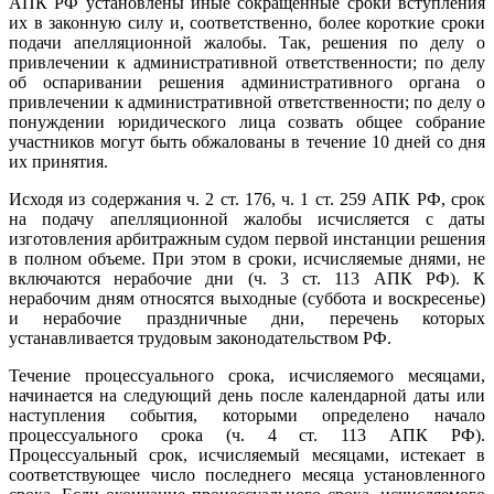
АПК РФ установлены иные сокращенные сроки вступления
их в законную силу и, соответственно, более короткие сроки
подачи апелляционной жалобы. Так, решения по делу о
привлечении к административной ответственности; по делу
об оспаривании решения административного органа о
привлечении к административной ответственности; по делу о
понуждении юридического лица созвать общее собрание
участников могут быть обжалованы в течение 10 дней со дня
их принятия.
Исходя из содержания ч. 2 ст. 176, ч. 1 ст. 259 АПК РФ, срок
на подачу апелляционной жалобы исчисляется с даты
изготовления арбитражным судом первой инстанции решения
в полном объеме. При этом в сроки, исчисляемые днями, не
включаются нерабочие дни (ч. 3 ст. 113 АПК РФ). К
нерабочим дням относятся выходные (суббота и воскресенье)
и нерабочие праздничные дни, перечень которых
устанавливается трудовым законодательством РФ.
Течение процессуального срока, исчисляемого месяцами,
начинается на следующий день после календарной даты или
наступления события, которыми определено начало
процессуального срока (ч. 4 ст. 113 АПК РФ).
Процессуальный срок, исчисляемый месяцами, истекает в
соответствующее число последнего месяца установленного