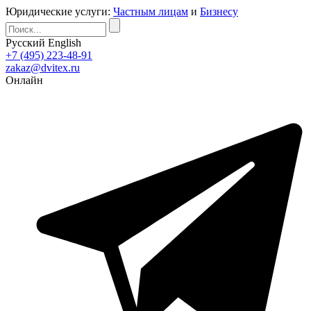
Юридические услуги:
Частным лицам
и
Бизнесу
Русский
English
+7 (495) 223-48-91
zakaz@dvitex.ru
Онлайн