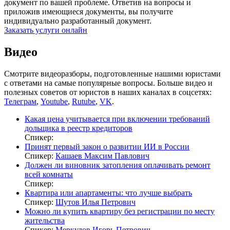
документ по вашей проблеме. Ответив на вопросы и
приложив имеющиеся документы, вы получите
индивидуально разработанный документ.
Заказать услуги онлайн
Видео
Смотрите видеоразборы, подготовленные нашими юристами
с ответами на самые популярные вопросы. Больше видео и
полезных советов от юристов в наших каналах в соцсетях:
Телеграм
,
Youtube
,
Rutube
,
VK
.
Какая цена учитывается при включении требований
дольщика в реестр кредиторов
Спикер:
Принят первый закон о развитии ИИ в России
Спикер:
Кашаев Максим Павлович
Должен ли виновник затопления оплачивать ремонт
всей комнаты
Спикер:
Квартира или апартаменты: что лучше выбрать
Спикер:
Шутов Илья Петрович
Можно ли купить квартиру без регистрации по месту
жительства
Спикер:
Меркулов Игорь Петрович