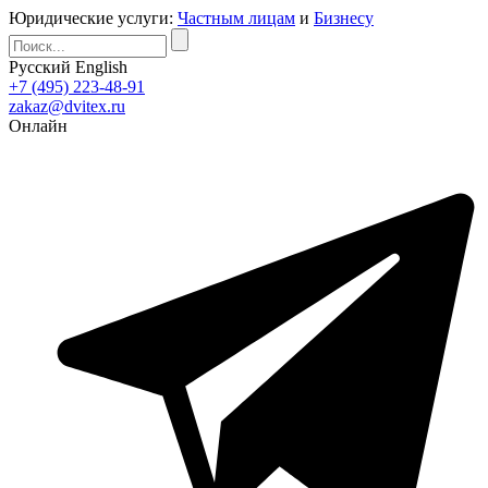
Юридические услуги:
Частным лицам
и
Бизнесу
Русский
English
+7 (495) 223-48-91
zakaz@dvitex.ru
Онлайн