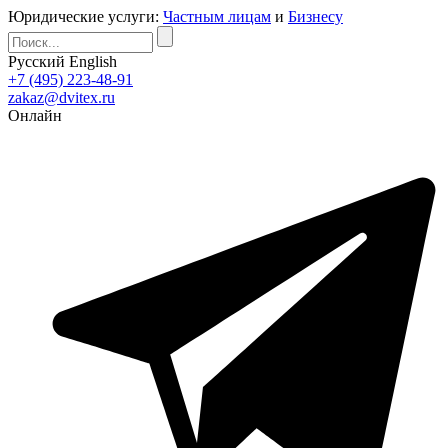
Юридические услуги:
Частным лицам
и
Бизнесу
Русский
English
+7 (495) 223-48-91
zakaz@dvitex.ru
Онлайн