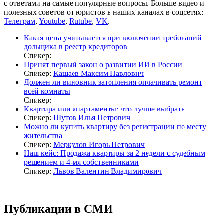
с ответами на самые популярные вопросы. Больше видео и
полезных советов от юристов в наших каналах в соцсетях:
Телеграм
,
Youtube
,
Rutube
,
VK
.
Какая цена учитывается при включении требований
дольщика в реестр кредиторов
Спикер:
Принят первый закон о развитии ИИ в России
Спикер:
Кашаев Максим Павлович
Должен ли виновник затопления оплачивать ремонт
всей комнаты
Спикер:
Квартира или апартаменты: что лучше выбрать
Спикер:
Шутов Илья Петрович
Можно ли купить квартиру без регистрации по месту
жительства
Спикер:
Меркулов Игорь Петрович
Наш кейс: Продажа квартиры за 2 недели с судебным
решением и 4-мя собственниками
Спикер:
Львов Валентин Владимирович
Публикации в СМИ