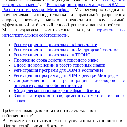
товарных знаков
", "
Регистрация программ для ЭВМ в
Роспатенте и реестре Минцифры
". Мы регулярно следим за
изменениями законодательства и практикой разрешения
споров, поэтому можем предоставить вам самый
эффективный и быстрый способ решения вашей проблемы.
Мы предлагаем комплексные услуги
юристов по
интеллектуальной собственности
.
Регистрация товарного знака в Роспатенте
Регистрация товарного знака по Мадридской системе
Регистрация товарного знака в ТРОИС
Продление срока действия товарного знака
Внесение изменений в реестр товарных знаков
Регистрация программ для ЭВМ в Роспатенте
Регистрация программ для ЭВМ в реестре Минцифры
Сопровождение и регистрация договоров с
интеллектуальной собственностью
Юридическое сопровождение франчайзинга
Защита авторских прав, доменных имен и товарных
знаков
Требуется помощь юриста по интеллектуальной
собственности?
Вы можете заказать комплексные услуги опытных юристов в
Юридической фирме «Двитекс».