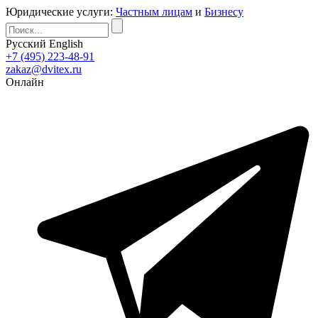
Юридические услуги:
Частным лицам
и
Бизнесу
Русский
English
+7 (495) 223-48-91
zakaz@dvitex.ru
Онлайн