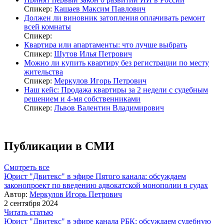
Спикер:
Кашаев Максим Павлович
Должен ли виновник затопления оплачивать ремонт
всей комнаты
Спикер:
Квартира или апартаменты: что лучше выбрать
Спикер:
Шутов Илья Петрович
Можно ли купить квартиру без регистрации по месту
жительства
Спикер:
Меркулов Игорь Петрович
Наш кейс: Продажа квартиры за 2 недели с судебным
решением и 4-мя собственниками
Спикер:
Львов Валентин Владимирович
Публикации в СМИ
Смотреть все
Юрист "Двитекс" в эфире Пятого канала: обсуждаем
законопроект по введению адвокатской монополии в судах
Автор:
Меркулов Игорь Петрович
2 сентября 2024
Читать статью
Юрист "Двитекс" в эфире канала РБК: обсуждаем судебную