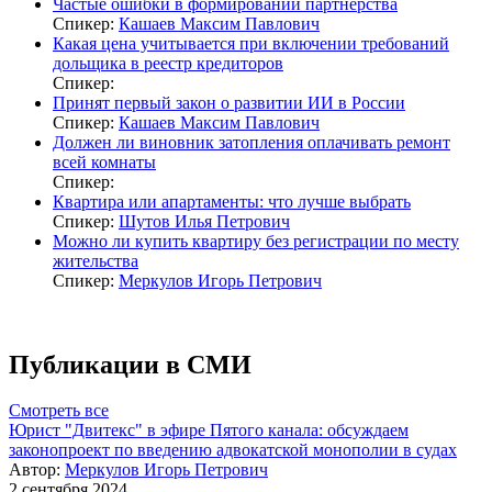
Частые ошибки в формировании партнерства
Спикер:
Кашаев Максим Павлович
Какая цена учитывается при включении требований
дольщика в реестр кредиторов
Спикер:
Принят первый закон о развитии ИИ в России
Спикер:
Кашаев Максим Павлович
Должен ли виновник затопления оплачивать ремонт
всей комнаты
Спикер:
Квартира или апартаменты: что лучше выбрать
Спикер:
Шутов Илья Петрович
Можно ли купить квартиру без регистрации по месту
жительства
Спикер:
Меркулов Игорь Петрович
Публикации в СМИ
Смотреть все
Юрист "Двитекс" в эфире Пятого канала: обсуждаем
законопроект по введению адвокатской монополии в судах
Автор:
Меркулов Игорь Петрович
2 сентября 2024