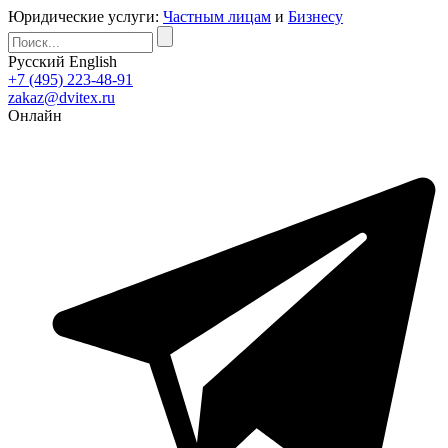
Юридические услуги:
Частным лицам
и
Бизнесу
Русский
English
+7 (495) 223-48-91
zakaz@dvitex.ru
Онлайн