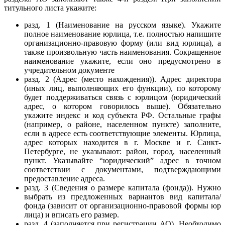
титульного листа укажите:
разд. 1 (Наименование на русском языке). Укажите
полное наименование юрлица, т.е. полностью напишите
организационно-правовую форму (или вид юрлица), а
также произвольную часть наименования. Сокращенное
наименование укажите, если оно предусмотрено в
учредительном документе
разд. 2 (Адрес (место нахождения)). Адрес директора
(иных лиц, выполняющих его функции), по которому
будет поддерживаться связь с юрлицом (юридический
адрес, о котором говорилось выше). Обязательно
укажите индекс и код субъекта РФ. Остальные графы
(например, о районе, населенном пункте) заполните,
если в адресе есть соответствующие элементы. Юрлица,
адрес которых находится в г. Москве и г. Санкт-
Петербурге, не указывают: район, город, населенный
пункт. Указывайте “юридический” адрес в точном
соответствии с документами, подтверждающими
предоставление адреса.
разд. 3 (Сведения о размере капитала (фонда)). Нужно
выбрать из предложенных вариантов вид капитала/
фонда (зависит от организационно-правовой формы юр
лица) и вписать его размер.
разд. 4 (заполняется при регистрации АО). Необходимо