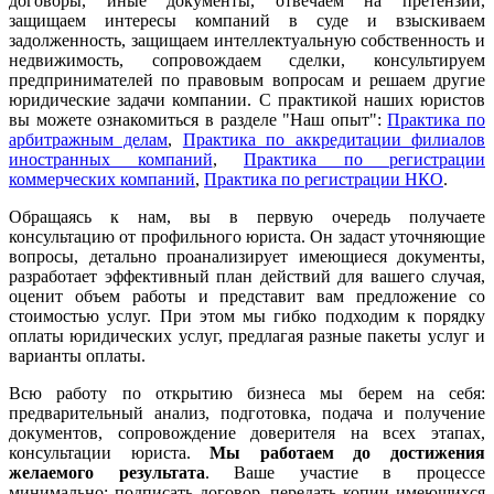
договоры, иные документы, отвечаем на претензии,
защищаем интересы компаний в суде и взыскиваем
задолженность, защищаем интеллектуальную собственность и
недвижимость, сопровождаем сделки, консультируем
предпринимателей по правовым вопросам и решаем другие
юридические задачи компании. С практикой наших юристов
вы можете ознакомиться в разделе "Наш опыт":
Практика по
арбитражным делам
,
Практика по аккредитации филиалов
иностранных компаний
,
Практика по регистрации
коммерческих компаний
,
Практика по регистрации НКО
.
Обращаясь к нам, вы в первую очередь получаете
консультацию от профильного юриста. Он задаст уточняющие
вопросы, детально проанализирует имеющиеся документы,
разработает эффективный план действий для вашего случая,
оценит объем работы и представит вам предложение со
стоимостью услуг. При этом мы гибко подходим к порядку
оплаты юридических услуг, предлагая разные пакеты услуг и
варианты оплаты.
Всю работу по открытию бизнеса мы берем на себя:
предварительный анализ, подготовка, подача и получение
документов, сопровождение доверителя на всех этапах,
консультации юриста.
Мы работаем
до достижения
желаемого результата
. Ваше участие в процессе
минимально: подписать договор, передать копии имеющихся