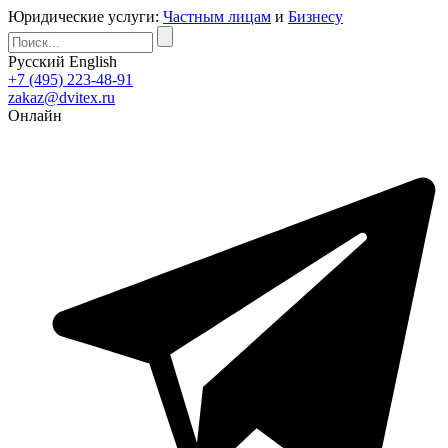
Юридические услуги:
Частным лицам
и
Бизнесу
Русский
English
+7 (495) 223-48-91
zakaz@dvitex.ru
Онлайн