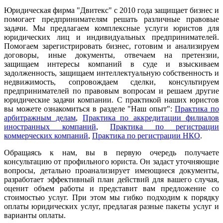
Юридическая фирма "Двитекс" с 2010 года защищает бизнес и
помогает предпринимателям решать различные правовые
задачи. Мы предлагаем комплексные услуги юристов для
юридических лиц и индивидуальных предпринимателей.
Помогаем зарегистрировать бизнес, готовим и анализируем
договоры, иные документы, отвечаем на претензии,
защищаем интересы компаний в суде и взыскиваем
задолженность, защищаем интеллектуальную собственность и
недвижимость, сопровождаем сделки, консультируем
предпринимателей по правовым вопросам и решаем другие
юридические задачи компании. С практикой наших юристов
вы можете ознакомиться в разделе "Наш опыт":
Практика по
арбитражным делам
,
Практика по аккредитации филиалов
иностранных компаний
,
Практика по регистрации
коммерческих компаний
,
Практика по регистрации НКО
.
Обращаясь к нам, вы в первую очередь получаете
консультацию от профильного юриста. Он задаст уточняющие
вопросы, детально проанализирует имеющиеся документы,
разработает эффективный план действий для вашего случая,
оценит объем работы и представит вам предложение со
стоимостью услуг. При этом мы гибко подходим к порядку
оплаты юридических услуг, предлагая разные пакеты услуг и
варианты оплаты.