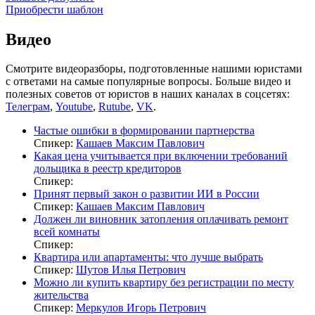
Приобрести шаблон
Видео
Смотрите видеоразборы, подготовленные нашими юристами
с ответами на самые популярные вопросы. Больше видео и
полезных советов от юристов в наших каналах в соцсетях:
Телеграм
,
Youtube
,
Rutube
,
VK
.
Частые ошибки в формировании партнерства
Спикер:
Кашаев Максим Павлович
Какая цена учитывается при включении требований
дольщика в реестр кредиторов
Спикер:
Принят первый закон о развитии ИИ в России
Спикер:
Кашаев Максим Павлович
Должен ли виновник затопления оплачивать ремонт
всей комнаты
Спикер:
Квартира или апартаменты: что лучше выбрать
Спикер:
Шутов Илья Петрович
Можно ли купить квартиру без регистрации по месту
жительства
Спикер:
Меркулов Игорь Петрович