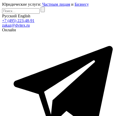
Юридические услуги:
Частным лицам
и
Бизнесу
Русский
English
+7 (495) 223-48-91
zakaz@dvitex.ru
Онлайн