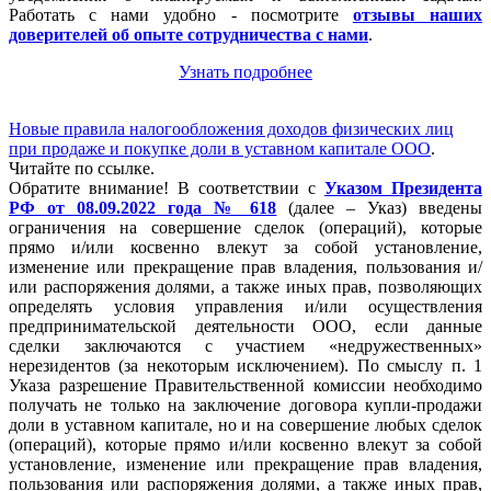
Работать с нами удобно - посмотрите
отзывы наших
доверителей об опыте сотрудничества с нами
.
Узнать подробнее
Новые правила налогообложения доходов физических лиц
при продаже и покупке доли в уставном капитале ООО
.
Читайте по ссылке.
Обратите внимание! В соответствии с
Указом Президента
РФ от 08.09.2022 года № 618
(далее – Указ) введены
ограничения на совершение сделок (операций), которые
прямо и/или косвенно влекут за собой установление,
изменение или прекращение прав владения, пользования и/
или распоряжения долями, а также иных прав, позволяющих
определять условия управления и/или осуществления
предпринимательской деятельности ООО, если данные
сделки заключаются с участием «недружественных»
нерезидентов (за некоторым исключением). По смыслу п. 1
Указа разрешение Правительственной комиссии необходимо
получать не только на заключение договора купли-продажи
доли в уставном капитале, но и на совершение любых сделок
(операций), которые прямо и/или косвенно влекут за собой
установление, изменение или прекращение прав владения,
пользования или распоряжения долями, а также иных прав,