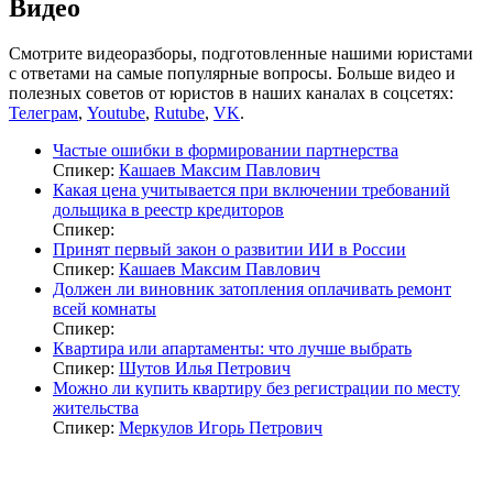
Видео
Смотрите видеоразборы, подготовленные нашими юристами
с ответами на самые популярные вопросы. Больше видео и
полезных советов от юристов в наших каналах в соцсетях:
Телеграм
,
Youtube
,
Rutube
,
VK
.
Частые ошибки в формировании партнерства
Спикер:
Кашаев Максим Павлович
Какая цена учитывается при включении требований
дольщика в реестр кредиторов
Спикер:
Принят первый закон о развитии ИИ в России
Спикер:
Кашаев Максим Павлович
Должен ли виновник затопления оплачивать ремонт
всей комнаты
Спикер:
Квартира или апартаменты: что лучше выбрать
Спикер:
Шутов Илья Петрович
Можно ли купить квартиру без регистрации по месту
жительства
Спикер:
Меркулов Игорь Петрович