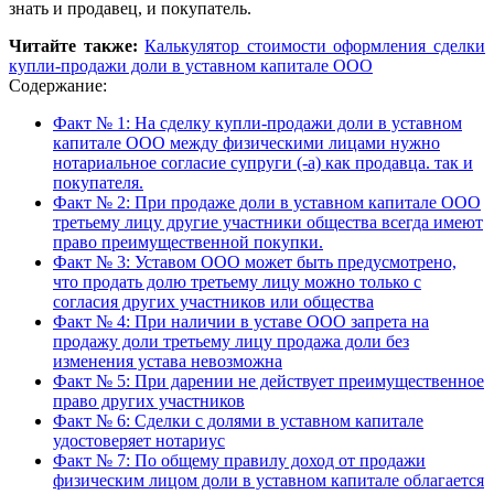
знать и продавец, и покупатель.
Читайте также:
Калькулятор стоимости оформления сделки
купли-продажи доли в уставном капитале ООО
Содержание:
Факт № 1: На сделку купли-продажи доли в уставном
капитале ООО между физическими лицами нужно
нотариальное согласие супруги (-а) как продавца. так и
покупателя.
Факт № 2: При продаже доли в уставном капитале ООО
третьему лицу другие участники общества всегда имеют
право преимущественной покупки.
Факт № 3: Уставом ООО может быть предусмотрено,
что продать долю третьему лицу можно только с
согласия других участников или общества
Факт № 4: При наличии в уставе ООО запрета на
продажу доли третьему лицу продажа доли без
изменения устава невозможна
Факт № 5: При дарении не действует преимущественное
право других участников
Факт № 6: Сделки с долями в уставном капитале
удостоверяет нотариус
Факт № 7: По общему правилу доход от продажи
физическим лицом доли в уставном капитале облагается