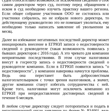
судей относительно возможности исключения сведений о себе
самим директором через суд, поэтому перед обращением с
иском в суд необходимо изучить практику вашего региона.
Если общее собрание участников ООО не состоялось или
участники собрались, но не избрали нового директора, то
действующему руководителю это не помешает уволиться, ему
необходимо только написать заявление об увольнении за
месяц.
Далее во избежание негативных последствий директор может
инициировать внесение в ЕГРЮЛ записи о недостоверности
сведений о руководителе (такая возможность появилась у
бывших директоров с 2016 года). А это чревато для компании
неприятными последствиями. В этом случае налоговики
внесут в госреестр запись о недостоверности сведений о
руководителе компании. Если в ЕГРЮЛ появится запись "о
недостоверности", у компании наверняка начнутся проблемы.
Ведь она перестанет быть добросовестным
налогоплательщиком с точки зрения налоговиков, а значит,
другие компании станут избегать сотрудничества с ней.
Кроме того, налоговики могут исключить компанию из
ЕГРЮЛ при непредоставлении достоверных сведений в
течение 6 месяцев.
В любом случае директору следует поторопиться и подать в
регистрирующий орган заявление по форме № Р34001, ведь