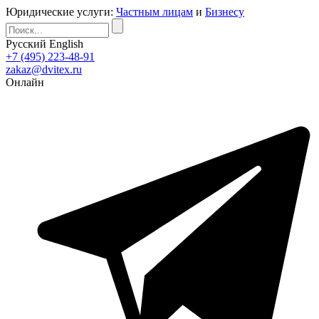
Юридические услуги:
Частным лицам
и
Бизнесу
Русский
English
+7 (495) 223-48-91
zakaz@dvitex.ru
Онлайн