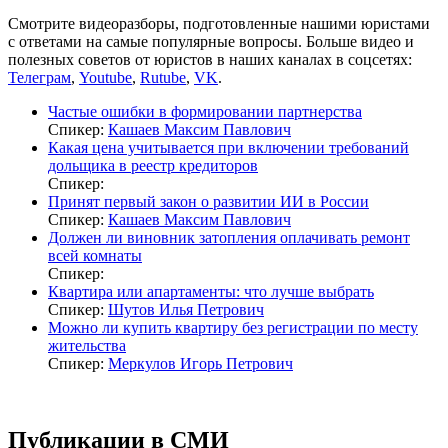
Смотрите видеоразборы, подготовленные нашими юристами
с ответами на самые популярные вопросы. Больше видео и
полезных советов от юристов в наших каналах в соцсетях:
Телеграм
,
Youtube
,
Rutube
,
VK
.
Частые ошибки в формировании партнерства
Спикер:
Кашаев Максим Павлович
Какая цена учитывается при включении требований
дольщика в реестр кредиторов
Спикер:
Принят первый закон о развитии ИИ в России
Спикер:
Кашаев Максим Павлович
Должен ли виновник затопления оплачивать ремонт
всей комнаты
Спикер:
Квартира или апартаменты: что лучше выбрать
Спикер:
Шутов Илья Петрович
Можно ли купить квартиру без регистрации по месту
жительства
Спикер:
Меркулов Игорь Петрович
Публикации в СМИ