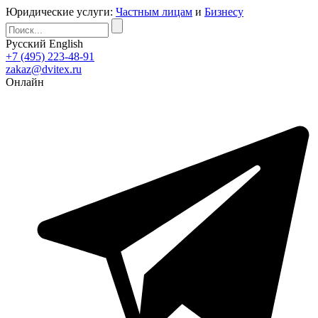
Юридические услуги:
Частным лицам
и
Бизнесу
Русский
English
+7 (495) 223-48-91
zakaz@dvitex.ru
Онлайн