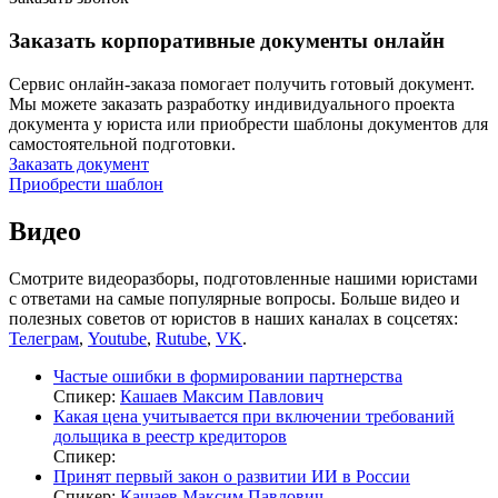
Заказать корпоративные документы онлайн
Сервис онлайн-заказа помогает получить готовый документ.
Мы можете заказать разработку индивидуального проекта
документа у юриста или приобрести шаблоны документов для
самостоятельной подготовки.
Заказать документ
Приобрести шаблон
Видео
Смотрите видеоразборы, подготовленные нашими юристами
с ответами на самые популярные вопросы. Больше видео и
полезных советов от юристов в наших каналах в соцсетях:
Телеграм
,
Youtube
,
Rutube
,
VK
.
Частые ошибки в формировании партнерства
Спикер:
Кашаев Максим Павлович
Какая цена учитывается при включении требований
дольщика в реестр кредиторов
Спикер:
Принят первый закон о развитии ИИ в России
Спикер:
Кашаев Максим Павлович