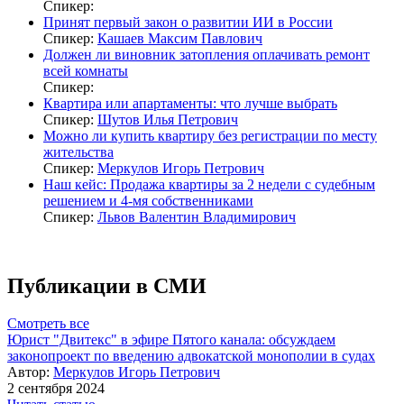
Спикер:
Принят первый закон о развитии ИИ в России
Спикер:
Кашаев Максим Павлович
Должен ли виновник затопления оплачивать ремонт
всей комнаты
Спикер:
Квартира или апартаменты: что лучше выбрать
Спикер:
Шутов Илья Петрович
Можно ли купить квартиру без регистрации по месту
жительства
Спикер:
Меркулов Игорь Петрович
Наш кейс: Продажа квартиры за 2 недели с судебным
решением и 4-мя собственниками
Спикер:
Львов Валентин Владимирович
Публикации в СМИ
Смотреть все
Юрист "Двитекс" в эфире Пятого канала: обсуждаем
законопроект по введению адвокатской монополии в судах
Автор:
Меркулов Игорь Петрович
2 сентября 2024