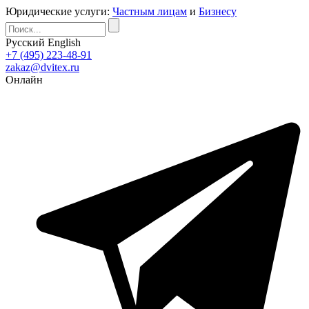
Юридические услуги:
Частным лицам
и
Бизнесу
Русский
English
+7 (495) 223-48-91
zakaz@dvitex.ru
Онлайн