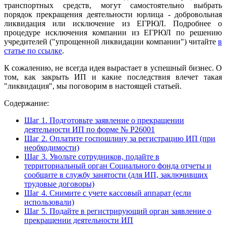
транспортных средств, могут самостоятельно выбрать
порядок прекращения деятельности юрлица - добровольная
ликвидация или исключение из ЕГРЮЛ. Подробнее о
процедуре исключения компании из ЕГРЮЛ по решению
учредителей ("упрощенной ликвидации компании") читайте
в
статье по ссылке
.
К сожалению, не всегда идея вырастает в успешный бизнес. О
том, как закрыть ИП и какие последствия влечет такая
"ликвидация", мы поговорим в настоящей статьей.
Содержание:
Шаг 1. Подготовьте заявление о прекращении
деятельности ИП по форме № Р26001
Шаг 2. Оплатите госпошлину за регистрацию ИП (при
необходимости)
Шаг 3. Увольте сотрудников, подайте в
территориальный орган Социального фонда отчеты и
сообщите в службу занятости (для ИП, заключивших
трудовые договоры)
Шаг 4. Снимите с учете кассовый аппарат (если
использовали)
Шаг 5. Подайте в регистрирующий орган заявление о
прекращении деятельности ИП