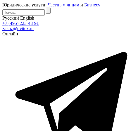
Юридические услуги:
Частным лицам
и
Бизнесу
Русский
English
+7 (495) 223-48-91
zakaz@dvitex.ru
Онлайн