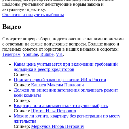
шаблоны учитывают действующие нормы закона и
актуальную практику.
Оплатить и получить шаблоны
Видео
Смотрите видеоразборы, подготовленные нашими юристами
с ответами на самые популярные вопросы. Больше видео и
полезных советов от юристов в наших каналах в соцсетях:
Телеграм
,
Youtube
,
Rutube
,
VK
.
Какая цена учитывается при включении требований
дольщика в реестр кредиторов
Спикер:
Принят первый закон о развитии ИИ в России
Спикер:
Кашаев Максим Павлович
Должен ли виновник затопления оплачивать ремонт
всей комнаты
Спикер:
Квартира или апартаменты: что лучше выбрать
Спикер:
Шутов Илья Петрович
Можно ли купить квартиру без регистрации по месту
жительства
Спикер:
Меркулов Игорь Петрович