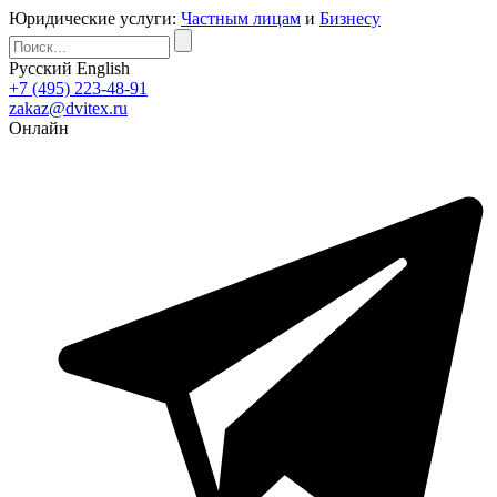
Юридические услуги:
Частным лицам
и
Бизнесу
Русский
English
+7 (495) 223-48-91
zakaz@dvitex.ru
Онлайн