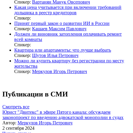
Спикер:
Вартанян Манук Овсепович
Какая цена учитывается при включении требований
дольщика в реестр кредиторов
Спикер:
Принят первый закон о развитии ИИ в России
Спикер:
Кашаев Максим Павлович
Должен ли виновник затопления оплачивать ремонт
всей комнаты
Спикер:
Квартира или апартаменты: что лучше выбрать
Спикер:
Шутов Илья Петрович
Можно ли купить квартиру без регистрации по месту
жительства
Спикер:
Меркулов Игорь Петрович
Публикации в СМИ
Смотреть все
Юрист "Двитекс" в эфире Пятого канала: обсуждаем
законопроект по введению адвокатской монополии в судах
Автор:
Меркулов Игорь Петрович
2 сентября 2024