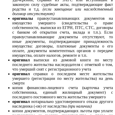
законную силу судебные акты, подтверждающие факт
родства и т.д.
(если
завещание или наследственный
договор отсутствуют)
оригиналы
правоустанавливающих документов на
имущество умершего (свидетельства о праве
собственности, выписки из ЕГРН, ПТС, СТС, договоры
с банком об открытии счета, вклада и т.п.). Если
правоустанавливающие документы отсутствуют, то
иные документы, подтверждающие принадлежность
имущества: договоры, платежные документы о его
оплате, документы компетентных органов о передаче
имущества, оплате налогов, ремонте и т.п.
оригинал
выписки из домовой книги по месту
последнего жительства наследодателя с отметкой о том,
что умерший снят с регистрационного учета
оригинал
справки о последнем месте жительства
умершего (регистрации по месту жительства) на день
смерти
копия финансово-лицевого счета (карточка учета
собственника, единый жилищный документ) с
последнего постоянного места жительства умершего
оригинал
нотариально удостоверенного отказа другого
наследника (-ов) от наследства
(при наличии)
копии документов, подтверждающих льготы при уплате