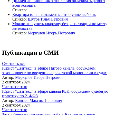
Должен ли виновник затопления оплачивать ремонт
всей комнаты
Спикер:
Квартира или апартаменты: что лучше выбрать
Спикер:
Шутов Илья Петрович
Можно ли купить квартиру без регистрации по месту
жительства
Спикер:
Меркулов Игорь Петрович
Публикации в СМИ
Смотреть все
Юрист "Двитекс" в эфире Пятого канала: обсуждаем
законопроект по введению адвокатской монополии в судах
Автор:
Меркулов Игорь Петрович
2 сентября 2024
Читать статью
Юрист "Двитекс" в эфире канала РБК: обсуждаем судебную
практику по 214-ФЗ
Автор:
Кашаев Максим Павлович
2 сентября 2024
Читать статью
Застройщикам снизили неустойки. Как покупателям