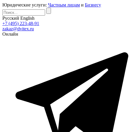
Юридические услуги:
Частным лицам
и
Бизнесу
Русский
English
+7 (495) 223-48-91
zakaz@dvitex.ru
Онлайн