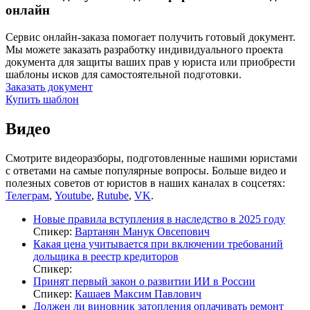
онлайн
Сервис онлайн-заказа помогает получить готовый документ.
Мы можете заказать разработку индивидуального проекта
документа для защиты ваших прав у юриста или приобрести
шаблоны исков для самостоятельной подготовки.
Заказать документ
Купить шаблон
Видео
Смотрите видеоразборы, подготовленные нашими юристами
с ответами на самые популярные вопросы. Больше видео и
полезных советов от юристов в наших каналах в соцсетях:
Телеграм
,
Youtube
,
Rutube
,
VK
.
Новые правила вступления в наследство в 2025 году
Спикер:
Вартанян Манук Овсепович
Какая цена учитывается при включении требований
дольщика в реестр кредиторов
Спикер:
Принят первый закон о развитии ИИ в России
Спикер:
Кашаев Максим Павлович
Должен ли виновник затопления оплачивать ремонт