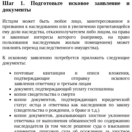
Шаг 1.
Подготовьте исковое заявление и
документы
Истцом может быть любое лицо, заинтересованное в
призвании к наследованию или в увеличении причитающейся
ему доли наследства, отказополучателем либо лицом, на права
и законные интересы которого (например, на право
пользования наследуемым жилым помещением) может
повлиять переход наследственного имущества).
К исковому заявлению потребуется приложить следующие
документы:
почтовые квитанции и описи вложения,
подтверждающие отправку искового
заявления ответчику и третьим лицам
документ, подтверждающий уплату госпошлины
копии свидетельства о смерти
копии документов, подтверждающих юридический
статус истца и ответчика как наследников по закону
(свидетельства о рождении, о браке и т.д.)
копии документов, доказывающих злостное уклонение
ответчика от выполнения обязанностей по содержанию
наследодателя (в том числе решение суда о взыскании
алиментов, приговор суда об осуждении за злостное