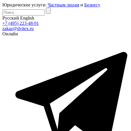
Юридические услуги:
Частным лицам
и
Бизнесу
Русский
English
+7 (495) 223-48-91
zakaz@dvitex.ru
Онлайн