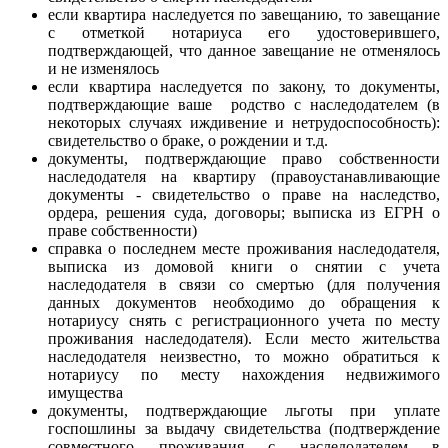
если квартира наследуется по завещанию, то завещание
с отметкой нотариуса его удостоверившего,
подтверждающей, что данное завещание не отменялось
и не изменялось
если квартира наследуется по закону, то документы,
подтверждающие ваше родство с наследодателем (в
некоторых случаях иждивение и нетрудоспособность):
свидетельство о браке, о рождении и т.д.
документы, подтверждающие право собственности
наследодателя на квартиру (правоустанавливающие
документы - свидетельство о праве на наследство,
ордера, решения суда, договоры; выписка из ЕГРН о
праве собственности)
справка о последнем месте проживания наследодателя,
выписка из домовой книги о снятии с учета
наследодателя в связи со смертью (для получения
данных документов необходимо до обращения к
нотариусу снять с регистрационного учета по месту
проживания наследодателя). Если место жительства
наследодателя неизвестно, то можно обратиться к
нотариусу по месту нахождения недвижимого
имущества
документы, подтверждающие льготы при уплате
госпошлины за выдачу свидетельства (подтверждение
совместного проживания с наследодателем в