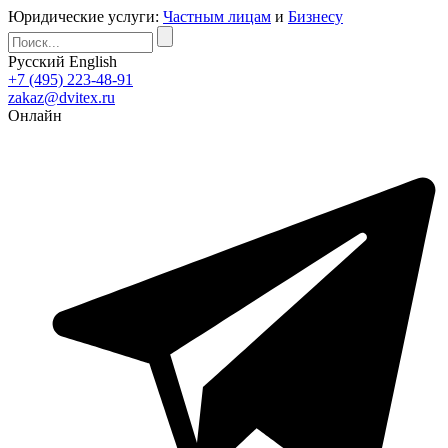
Юридические услуги:
Частным лицам
и
Бизнесу
Русский
English
+7 (495) 223-48-91
zakaz@dvitex.ru
Онлайн