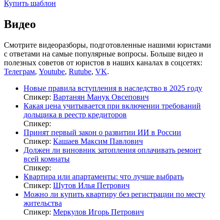
Купить шаблон
Видео
Смотрите видеоразборы, подготовленные нашими юристами
с ответами на самые популярные вопросы. Больше видео и
полезных советов от юристов в наших каналах в соцсетях:
Телеграм
,
Youtube
,
Rutube
,
VK
.
Новые правила вступления в наследство в 2025 году
Спикер:
Вартанян Манук Овсепович
Какая цена учитывается при включении требований
дольщика в реестр кредиторов
Спикер:
Принят первый закон о развитии ИИ в России
Спикер:
Кашаев Максим Павлович
Должен ли виновник затопления оплачивать ремонт
всей комнаты
Спикер:
Квартира или апартаменты: что лучше выбрать
Спикер:
Шутов Илья Петрович
Можно ли купить квартиру без регистрации по месту
жительства
Спикер:
Меркулов Игорь Петрович