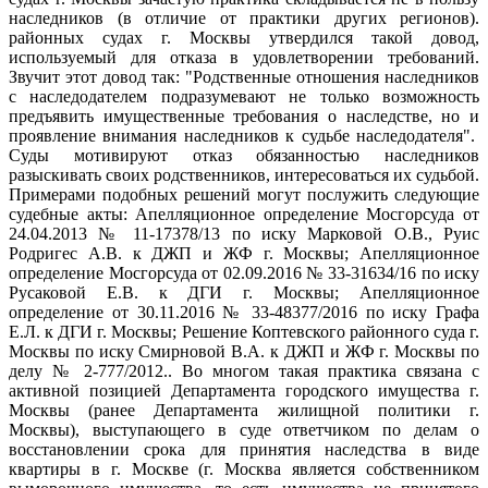
наследников (в отличие от практики других регионов).
районных судах г. Москвы утвердился такой довод,
используемый для отказа в удовлетворении требований.
Звучит этот довод так: "Родственные отношения наследников
с наследодателем подразумевают не только возможность
предъявить имущественные требования о наследстве, но и
проявление внимания наследников к судьбе наследодателя".
Суды мотивируют отказ обязанностью наследников
разыскивать своих родственников, интересоваться их судьбой.
Примерами подобных решений могут послужить следующие
судебные акты: Апелляционное определение Мосгорсуда от
24.04.2013 № 11-17378/13 по иску Марковой О.В., Руис
Родригес А.В. к ДЖП и ЖФ г. Москвы; Апелляционное
определение Мосгорсуда от 02.09.2016 № 33-31634/16 по иску
Русаковой Е.В. к ДГИ г. Москвы; Апелляционное
определение от 30.11.2016 № 33-48377/2016 по иску Графа
Е.Л. к ДГИ г. Москвы; Решение Коптевского районного суда г.
Москвы по иску Смирновой В.А. к ДЖП и ЖФ г. Москвы по
делу № 2-777/2012.. Во многом такая практика связана с
активной позицией Департамента городского имущества г.
Москвы (ранее Департамента жилищной политики г.
Москвы), выступающего в суде ответчиком по делам о
восстановлении срока для принятия наследства в виде
квартиры в г. Москве (г. Москва является собственником