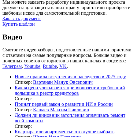
Мы можете заказать разработку индивидуального проекта
документа для защиты ваших прав у юриста или приобрести
шаблоны исков для самостоятельной подготовки.
Заказать документ
Купить шаблон
Видео
Смотрите видеоразборы, подготовленные нашими юристами
с ответами на самые популярные вопросы. Больше видео и
полезных советов от юристов в наших каналах в соцсетях:
Телеграм
,
Youtube
,
Rutube
,
VK
.
Новые правила вступления в наследство в 2025 году
Спикер:
Вартанян Манук Овсепович
Какая цена учитывается при включении требований
дольщика в реестр кредиторов
Спикер:
Принят первый закон о развитии ИИ в России
Спикер:
Кашаев Максим Павлович
Должен ли виновник затопления оплачивать ремонт
всей комнаты
Спикер:
Квартира или апартаменты: что лучше выбрать