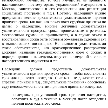
выморочного имущества, то есть имущества не принятого
наследниками, поэтому орган, управляющий имуществом г.
Москвы, заинтересован в его сохранении для реализации
социальных программ и т.д.). Поэтому наследнику нужно
представить веские доказательства уважительности причин
пропуска срока, так как, как показывает судебная практика по
делам о наследстве, многие логичные доказательства
уважительности пропуска срока, принимаемые в регионах,
московскими судами не принимаются, а в случае отказа в
восстановлении срока быть готовым обжаловать судебный акт
в вышестоящих инстанциях. Не являются уважительными
такие обстоятельства, как кратковременное расстройство
здоровья, незнание гражданско-правовых норм о сроках и
порядке принятия наследства, отсутствие сведений о составе
наследственного имущества и т.п.
Наследник должен представить доказательства
уважительности причин пропуска срока, чтобы восстановить
срок для принятия наследства (письменные доказательства -
справки, приказы и т.д., свидетельские показания), обосновать
суду невозможность по этим причинам принять наследство.
наследник, пропустивший срок принятия наследства,
обратился в суд в течение 6 месяцев после отпадения
причин пропуска этого срока