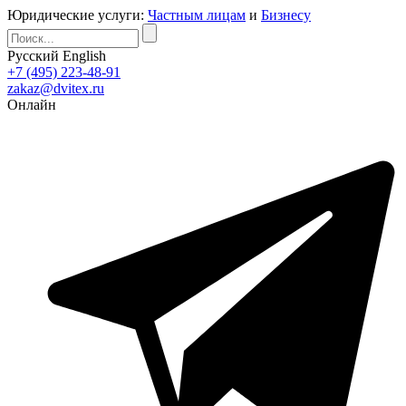
Юридические услуги:
Частным лицам
и
Бизнесу
Русский
English
+7 (495) 223-48-91
zakaz@dvitex.ru
Онлайн