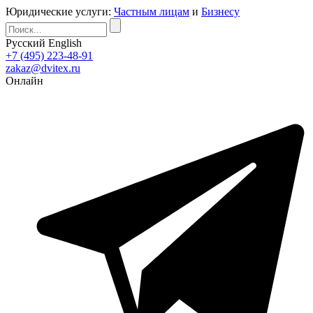
Юридические услуги:
Частным лицам
и
Бизнесу
Русский
English
+7 (495) 223-48-91
zakaz@dvitex.ru
Онлайн