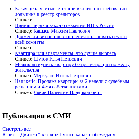
Какая цена учитывается при включении требований
дольщика в реестр кредиторов
Спикер:
Принят первый закон о развитии ИИ в России
Спикер:
Кашаев Максим Павлович
Должен ли виновник затопления оплачивать ремонт
всей комнаты
Спикер:
Квартира или апартаменты: что лучше выбрать
Спикер:
Шутов Илья Петрович
Можно ли купить квартиру без регистрации по месту
жительства
Спикер:
Меркулов Игорь Петрович
Наш кейс: Продажа квартиры за 2 недели с судебным
решением и 4-мя собственниками
Спикер:
Львов Валентин Владимирович
Публикации в СМИ
Смотреть все
Юрист "Двитекс" в эфире Пятого канала: обсуждаем