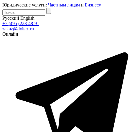
Юридические услуги:
Частным лицам
и
Бизнесу
Русский
English
+7 (495) 223-48-91
zakaz@dvitex.ru
Онлайн