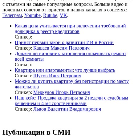
с ответами на самые популярные вопросы. Больше видео и
полезных советов от юристов в наших каналах в соцсетях:
Телеграм
,
Youtube
,
Rutube
,
VK
.
Какая цена учитывается при включении требований
дольщика в реестр кредиторов
Спикер:
Принят первый закон о развитии ИИ в России
Спикер:
Кашаев Максим Павлович
Должен ли виновник затопления оплачивать ремонт
всей комнаты
Спикер:
Квартира или апартаменты: что лучше выбрать
Спикер:
Шутов Илья Петрович
Можно ли купить квартиру без регистрации по месту
жительства
Спикер:
Меркулов Игорь Петрович
Наш кейс: Продажа квартиры за 2 недели с судебным
решением и 4-мя собственниками
Спикер:
Львов Валентин Владимирович
Публикации в СМИ