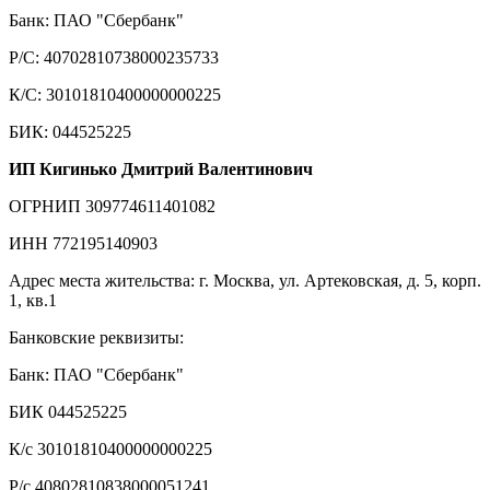
Банк: ПАО "Сбербанк"
Р/С: 40702810738000235733
К/С: 30101810400000000225
БИК: 044525225
ИП Кигинько Дмитрий Валентинович
ОГРНИП 309774611401082
ИНН 772195140903
Адрес места жительства: г. Москва, ул. Артековская, д. 5, корп.
1, кв.1
Банковские реквизиты:
Банк: ПАО "Сбербанк"
БИК 044525225
К/с 30101810400000000225
Р/с 40802810838000051241