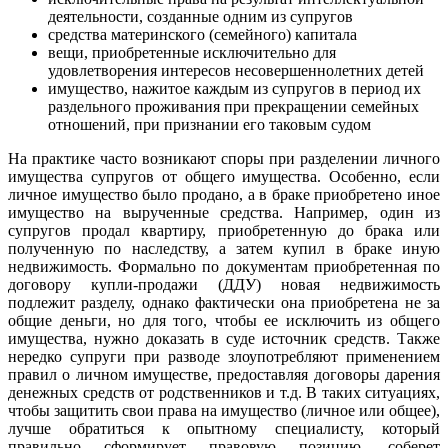
деятельности, созданные одним из супругов
средства материнского (семейного) капитала
вещи, приобретенные исключительно для
удовлетворения интересов несовершеннолетних детей
имущество, нажитое каждым из супругов в период их
раздельного проживания при прекращении семейных
отношений, при признании его таковым судом
На практике часто возникают споры при разделении личного
имущества супругов от общего имущества. Особенно, если
личное имущество было продано, а в браке приобретено иное
имущество на вырученные средства. Например, один из
супругов продал квартиру, приобретенную до брака или
полученную по наследству, а затем купил в браке иную
недвижимость. Формально по документам приобретенная по
договору купли-продажи (ДДУ) новая недвижимость
подлежит разделу, однако фактически она приобретена не за
общие деньги, но для того, чтобы ее исключить из общего
имущества, нужно доказать в суде источник средств. Также
нередко супруги при разводе злоупотребляют применением
правил о личном имуществе, предоставляя договоры дарения
денежных средств от родственников и т.д. В таких ситуациях,
чтобы защитить свои права на имущество (личное или общее),
лучше обратиться к опытному специалисту, который
правильно сформирует правовую позицию, соберет