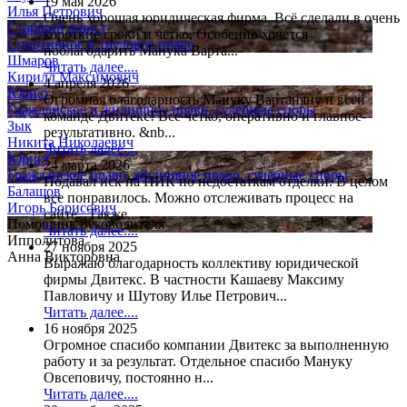
19 мая 2026
Илья Петрович
Очень хорошая юридическая фирма. Всё сделали в очень
Старший юрист
короткие сроки и чётко. Особенно хочется
Спортивное и трудовое право
поблагодарить Манука Варта...
Шмаров
Читать далее....
Кирилл Максимович
4 апреля 2026
Юрист
Огромная благодарность Мануку Вартаняну и всей
Гражданское и жилищное право, судебные споры
команде Двитекс! Все четко, оперативно и главное-
Зык
результативно. &nb...
Никита Николаевич
Читать далее....
Юрист
24 марта 2026
Гражданское право, жилищное право, судебные споры
Подавал иск на ПИК по недостаткам отделки. В целом
Балашов
все понравилось. Можно отслеживать процесс на
Игорь Борисович
сайте. Также...
Помощник руководителя
Читать далее....
Ипполитова
27 ноября 2025
Анна Викторовна
Выражаю благодарность коллективу юридической
фирмы Двитекс. В частности Кашаеву Максиму
Павловичу и Шутову Илье Петрович...
Читать далее....
16 ноября 2025
Огромное спасибо компании Двитекс за выполненную
работу и за результат. Отдельное спасибо Мануку
Овсеповичу, постоянно н...
Читать далее....