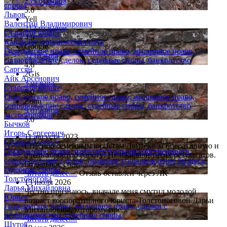
235 отзывов
споры
5.0
Львов
Yell
Валентин Владимирович
212 отзывов
Старший юрист
4.9
Кандидат юридических наук
Google
Гражданское право, семейное право, жилищное право,
52 отзыва
сопровождение сделок, судебные споры, банкротство
4.6
Саргсян
2Gis
Айк Арсенович
3 отзыва
Старший юрист
5.0
Гражданское право, семейное право, жилищное право,
Zoon
сопровождение сделок, судебные споры, банкротство
9 отзывов
застройщиков
5.0
Бычков
Игорь Сергеевич
11 августа 2023
Старший юрист
Спасибо семейным юристам Двитекс за оперативную и
Гражданское право, интеллектуальная собственность,
очень хорошую работу! Не ожидали таких результатов.
сопровождение сделок, правовое сопровождение бизнеса,
Отдельное спас...
судебные споры
Читать далее....
Отзыв оставлен через ЛК
Толстоногова
13 июля 2026
Дарья Михайловна
Честно признаюсь, вначале меня смутил молодой
Юрист
возраст корпоративного юриста Толстоноговой Дарьи
Гражданское право, жилищное право, сделки с
Михайловны, которому пре...
недвижимостью, судебные споры
Читать далее....
Шутов