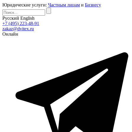
Юридические услуги:
Частным лицам
и
Бизнесу
Русский
English
+7 (495) 223-48-91
zakaz@dvitex.ru
Онлайн