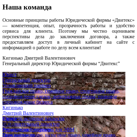
Наша команда
Основные принципы работы Юридической фирмы «Двитекс»
— компетенция, опыт, прозрачность работы и удобство
сервиса для клиента. Поэтому мы честно оцениваем
перспективы дела до заключения договора, а также
предоставляем доступ в личный кабинет на сайте с
информацией о работе по делу всем клиентам!
Кигинько Дмитрий Валентинович
Генеральный директор Юридической фирмы “Двитекс”
Юрист
Генеральный директор
Управляющий партнер
Гражданское право, семейное право, спортивное право,
сопровождение сделок, арбитражные споры, правовое
сопровождение бизнеса
Кигинько
Дмитрий Валентинович
Юрист
Смотреть активные вакансии
Исполнительный директор
Опыт
Управляющий партнер
Регистрация программы для ЭВМ
Гражданское право, налоговое право, семейное право,
Дело выиграно