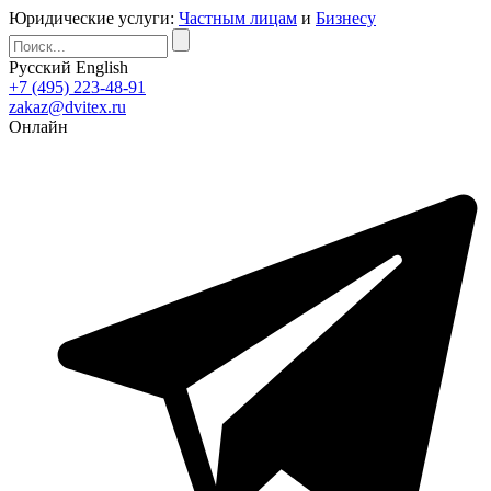
Юридические услуги:
Частным лицам
и
Бизнесу
Русский
English
+7 (495) 223-48-91
zakaz@dvitex.ru
Онлайн