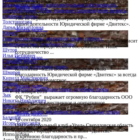
оценку деятельн...
Гражданское право, интеллектуальная собственность,
Читать далее....
сопровождение сделок, правовое сопровождение бизнеса,
7 августа 2026
судебные споры
Уже не первый год доверяем юридическую сторону
Толстоногова
нашей деятельности Юридической фирме «Двитекс».
Дарья Михайловна
Читать далее....
Юрист
7 августа 2026
Гражданское право, жилищное право, сделки с
Отлаженная работа крупной торговой компании зависит
недвижимостью, судебные споры
от качества юридического обслуживания. Наше
Шутов
сотрудничество ...
Илья Петрович
Читать далее....
Старший юрист
7 августа 2026
Спортивное и трудовое право
Коллектив «МЕП Восток» выражает свою
Шмаров
благодарность Юридической фирме «Двитекс» за всегда
Кирилл Максимович
актуальное и грамотное...
Юрист
Читать далее....
Гражданское и жилищное право, судебные споры
12 января 2018
Зык
ФК "Рубин" выражает огромную благодарность ООО
Никита Николаевич
"Двитекс" за качественное и оперативное
Юрист
предоставление консульт...
Гражданское право, жилищное право, судебные споры
Читать далее....
Балашов
16 сентября 2020
Игорь Борисович
ОАО «Футбольный клуб «Урал» Свердловская область
Помощник руководителя
выражает юридической компании «Двитекс»
Ипполитова
искреннюю благодарность и пр...
Анна Викторовна