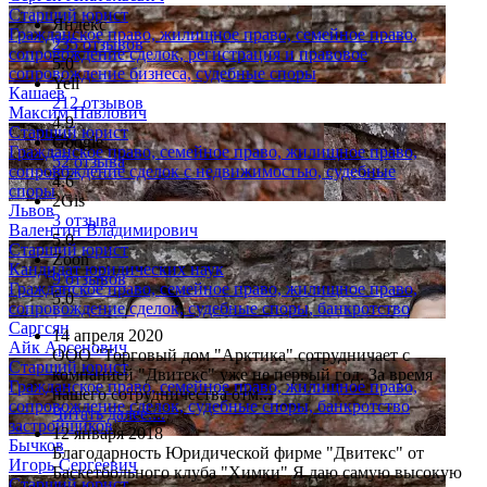
Старший юрист
Яндекс
Гражданское право, жилищное право, семейное право,
235 отзывов
сопровождение сделок, регистрация и правовое
5.0
сопровождение бизнеса, судебные споры
Yell
Кашаев
212 отзывов
Максим Павлович
4.9
Старший юрист
Google
Гражданское право, семейное право, жилищное право,
52 отзыва
сопровождение сделок с недвижимостью, судебные
4.6
споры
2Gis
Львов
3 отзыва
Валентин Владимирович
5.0
Старший юрист
Zoon
Кандидат юридических наук
9 отзывов
Гражданское право, семейное право, жилищное право,
5.0
сопровождение сделок, судебные споры, банкротство
Саргсян
14 апреля 2020
Айк Арсенович
ООО "Торговый дом "Арктика" сотрудничает с
Старший юрист
компанией "Двитекс" уже не первый год. За время
Гражданское право, семейное право, жилищное право,
нашего сотрудничества отм...
сопровождение сделок, судебные споры, банкротство
Читать далее....
застройщиков
12 января 2018
Бычков
Благодарность Юридической фирме "Двитекс" от
Игорь Сергеевич
Баскетбольного клуба "Химки" Я даю самую высокую
Старший юрист