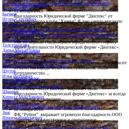
нашего сотрудничества отм...
сопровождение сделок, судебные споры, банкротство
Читать далее....
застройщиков
12 января 2018
Бычков
Благодарность Юридической фирме "Двитекс" от
Игорь Сергеевич
Баскетбольного клуба "Химки" Я даю самую высокую
Старший юрист
оценку деятельн...
Гражданское право, интеллектуальная собственность,
Читать далее....
сопровождение сделок, правовое сопровождение бизнеса,
10 августа 2026
судебные споры
Уже не первый год доверяем юридическую сторону
Толстоногова
нашей деятельности Юридической фирме «Двитекс».
Дарья Михайловна
Читать далее....
Юрист
10 августа 2026
Гражданское право, жилищное право, сделки с
Отлаженная работа крупной торговой компании зависит
недвижимостью, судебные споры
от качества юридического обслуживания. Наше
Шутов
сотрудничество ...
Илья Петрович
Читать далее....
Старший юрист
10 августа 2026
Спортивное и трудовое право
Коллектив «МЕП Восток» выражает свою
Шмаров
благодарность Юридической фирме «Двитекс» за всегда
Кирилл Максимович
актуальное и грамотное...
Юрист
Читать далее....
Гражданское и жилищное право, судебные споры
12 января 2018
Зык
ФК "Рубин" выражает огромную благодарность ООО
Никита Николаевич
"Двитекс" за качественное и оперативное
Юрист
предоставление консульт...
Гражданское право, жилищное право, судебные споры