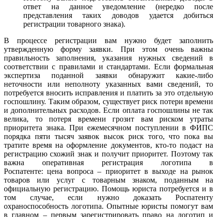
ответ на данное уведомление (нередко после
представления таких доводов удается добиться
регистрации товарного знака).
В процессе регистрации вам нужно будет заполнить
утвержденную форму заявки. При этом очень важны
правильность заполнения, указания нужных сведений в
соответствии с правилами и стандартами. Если формальная
экспертиза поданной заявки обнаружит какие-либо
неточности или неполноту указанных вами сведений, то
потребуется вносить исправления и платить за это отдельную
госпошлину. Таким образом, существует риск потери времени
и дополнительных расходов. Если оплата госпошлины не так
велика, то потеря времени грозит вам риском утраты
приоритета знака. При ежемесячном поступлении в ФИПС
порядка пяти тысяч заявок высок риск того, что пока вы
тратите время на оформление документов, кто-то подаст на
регистрацию схожий знак и получит приоритет. Поэтому так
важна оперативная регистрация логотипа в
Роспатенте: цена вопроса – приоритет в выходе на рынок
товаров или услуг с товарным знаком, поданным на
официальную регистрацию. Помощь юриста потребуется и в
том случае, если нужно доказать Роспатенту
охраноспособность логотипа. Опытные юристы помогут вам
в главном – первым зарегистрировать право на логотип и