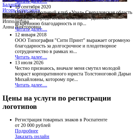
Читать далее....
Балашов
16 сентября 2020
Игорь Борисович
ОАО «Футбольный клуб «Урал» Свердловская область
Помощник руководителя
выражает юридической компании «Двитекс»
Ипполитова
искреннюю благодарность и пр...
Анна Викторовна
Читать далее....
12 января 2018
ООО Типография "Сити Принт" выражает огромную
благодарность за долгосрочное и плодотворное
сотрудничество в рамках ю...
Читать далее....
13 июля 2026
Честно признаюсь, вначале меня смутил молодой
возраст корпоративного юриста Толстоноговой Дарьи
Михайловны, которому пре...
Читать далее....
Цены на услуги по регистрации
логотипов
Регистрация товарных знаков в Роспатенте
от 20 000 рублей
Подробнее
Заказать онлайн