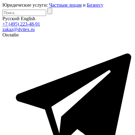
Юридические услуги:
Частным лицам
и
Бизнесу
Русский
English
+7 (495) 223-48-91
zakaz@dvitex.ru
Онлайн