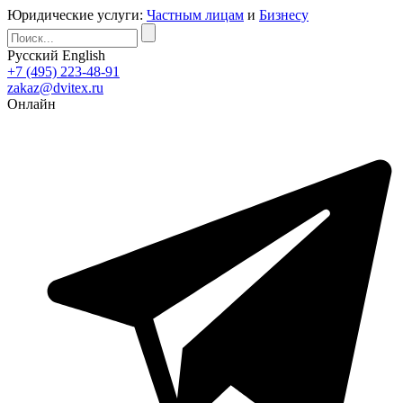
Юридические услуги:
Частным лицам
и
Бизнесу
Русский
English
+7 (495) 223-48-91
zakaz@dvitex.ru
Онлайн