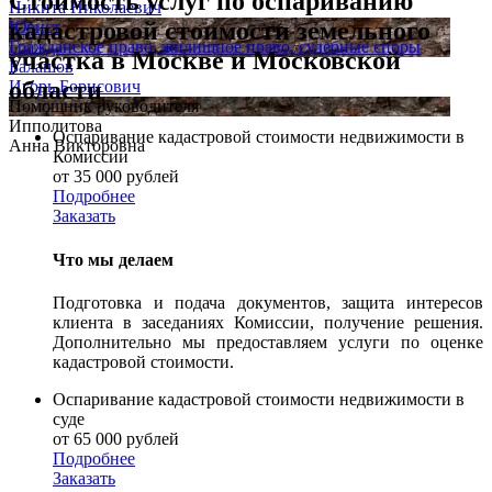
Стоимость услуг по
оспариванию
Никита Николаевич
кадастровой стоимости земельного
Юрист
Гражданское право, жилищное право, судебные споры
участка в Москве и Московской
Балашов
области
Игорь Борисович
Помощник руководителя
Ипполитова
Оспаривание кадастровой стоимости недвижимости в
Анна Викторовна
Комиссии
от 35 000 рублей
Подробнее
Заказать
Что мы делаем
Подготовка и подача документов, защита интересов
клиента в заседаниях Комиссии, получение решения.
Дополнительно мы предоставляем услуги по оценке
кадастровой стоимости.
Оспаривание кадастровой стоимости недвижимости в
суде
от 65 000 рублей
Подробнее
Заказать