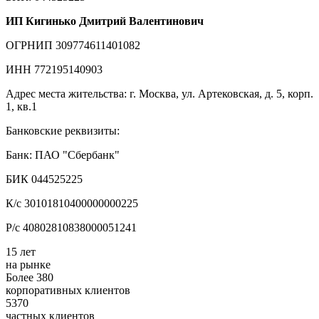
ИП Кигинько Дмитрий Валентинович
ОГРНИП 309774611401082
ИНН 772195140903
Адрес места жительства: г. Москва, ул. Артековская, д. 5, корп.
1, кв.1
Банковские реквизиты:
Банк: ПАО "Сбербанк"
БИК 044525225
К/с 30101810400000000225
Р/с 40802810838000051241
15 лет
на рынке
Более 380
корпоративных клиентов
5370
частных клиентов