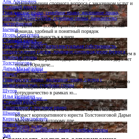
Айк Арсенович
возникновении спорного вопроса с заказчиком услуг и
Старший юрист
осталась доволь...
Гражданское право, семейное право, жилищное право,
Читать далее....
сопровождение сделок, судебные споры, банкротство
8 августа 2026
застройщиков
С «Двитекс» всегда приятно иметь дело: грамотная
Бычков
команда, удобный и понятный порядок
Игорь Сергеевич
работы, лояльность к клиен...
Старший юрист
Читать далее....
Гражданское право, интеллектуальная собственность,
8 августа 2026
сопровождение сделок, правовое сопровождение бизнеса,
Обратились за пробным юридическим обслуживанием в
судебные споры
«Двитекс» по рекомендации. И вот уже более двух лет
Толстоногова
только Юридиче...
Дарья Михайловна
Читать далее....
Юрист
12 января 2018
Гражданское право, жилищное право, сделки с
ООО Типография "Сити Принт" выражает огромную
недвижимостью, судебные споры
благодарность за долгосрочное и плодотворное
Шутов
сотрудничество в рамках ю...
Илья Петрович
Читать далее....
Старший юрист
13 июля 2026
Спортивное и трудовое право
Честно признаюсь, вначале меня смутил молодой
Шмаров
возраст корпоративного юриста Толстоноговой Дарьи
Кирилл Максимович
Михайловны, которому пре...
Юрист
Читать далее....
Гражданское и жилищное право, судебные споры
Зык