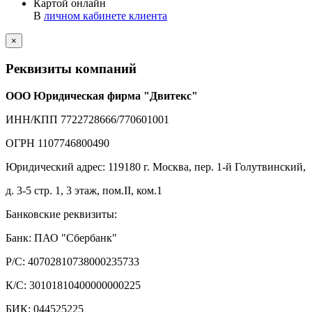
Картой онлайн
В
личном кабинете клиента
×
Реквизиты компаний
ООО Юридическая фирма "Двитекс"
ИНН/КПП 7722728666/770601001
ОГРН 1107746800490
Юридический адрес: 119180 г. Москва, пер. 1-й Голутвинский,
д. 3-5 стр. 1, 3 этаж, пом.II, ком.1
Банковские реквизиты:
Банк: ПАО "Сбербанк"
Р/С: 40702810738000235733
К/С: 30101810400000000225
БИК: 044525225