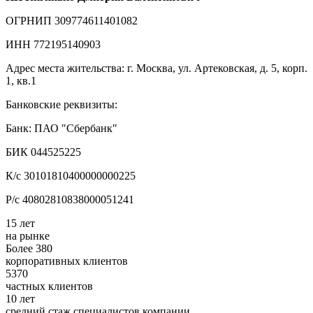
ОГРНИП 309774611401082
ИНН 772195140903
Адрес места жительства: г. Москва, ул. Артековская, д. 5, корп.
1, кв.1
Банковские реквизиты:
Банк: ПАО "Сбербанк"
БИК 044525225
К/с 30101810400000000225
Р/с 40802810838000051241
15 лет
на рынке
Более 380
корпоративных клиентов
5370
частных клиентов
10 лет
средний стаж специалистов компании