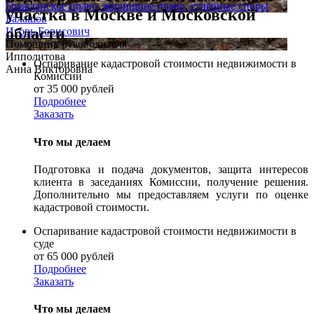
Гражданское право, жилищное право, судебные споры
участка в Москве и Московской
Балашов
области
Игорь Борисович
Помощник руководителя
Ипполитова
Оспаривание кадастровой стоимости недвижимости в
Анна Викторовна
Комиссии
от 35 000 рублей
Подробнее
Заказать
Что мы делаем
Подготовка и подача документов, защита интересов
клиента в заседаниях Комиссии, получение решения.
Дополнительно мы предоставляем услуги по оценке
кадастровой стоимости.
Оспаривание кадастровой стоимости недвижимости в
суде
от 65 000 рублей
Подробнее
Заказать
Что мы делаем