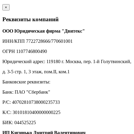
×
Реквизиты компаний
ООО Юридическая фирма "Двитекс"
ИНН/КПП 7722728666/770601001
ОГРН 1107746800490
Юридический адрес: 119180 г. Москва, пер. 1-й Голутвинский,
д. 3-5 стр. 1, 3 этаж, пом.II, ком.1
Банковские реквизиты:
Банк: ПАО "Сбербанк"
Р/С: 40702810738000235733
К/С: 30101810400000000225
БИК: 044525225
ИП Кигинько Дмитрий Валентинович