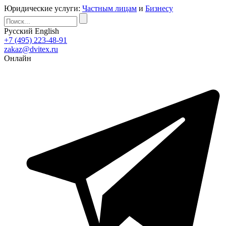
Юридические услуги:
Частным лицам
и
Бизнесу
Русский
English
+7 (495) 223-48-91
zakaz@dvitex.ru
Онлайн