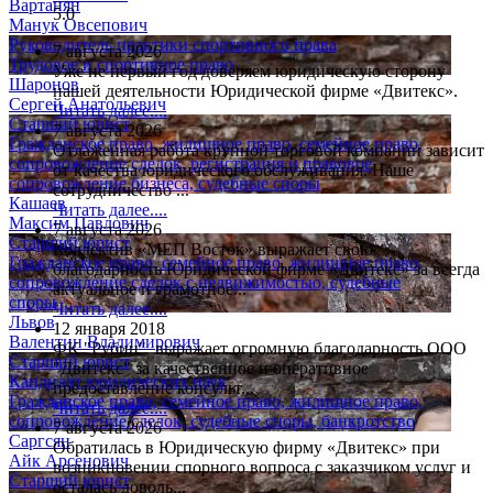
Вартанян
5.0
Манук Овсепович
Руководитель практики спортивного права
7 августа 2026
Трудовое и спортивное право
Уже не первый год доверяем юридическую сторону
Шаронов
нашей деятельности Юридической фирме «Двитекс».
Сергей Анатольевич
Читать далее....
Старший юрист
7 августа 2026
Гражданское право, жилищное право, семейное право,
Отлаженная работа крупной торговой компании зависит
сопровождение сделок, регистрация и правовое
от качества юридического обслуживания. Наше
сопровождение бизнеса, судебные споры
сотрудничество ...
Кашаев
Читать далее....
Максим Павлович
7 августа 2026
Старший юрист
Коллектив «МЕП Восток» выражает свою
Гражданское право, семейное право, жилищное право,
благодарность Юридической фирме «Двитекс» за всегда
сопровождение сделок с недвижимостью, судебные
актуальное и грамотное...
споры
Читать далее....
Львов
12 января 2018
Валентин Владимирович
ФК "Рубин" выражает огромную благодарность ООО
Старший юрист
"Двитекс" за качественное и оперативное
Кандидат юридических наук
предоставление консульт...
Гражданское право, семейное право, жилищное право,
Читать далее....
сопровождение сделок, судебные споры, банкротство
7 августа 2026
Саргсян
Обратилась в Юридическую фирму «Двитекс» при
Айк Арсенович
возникновении спорного вопроса с заказчиком услуг и
Старший юрист
осталась доволь...