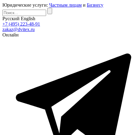
Юридические услуги:
Частным лицам
и
Бизнесу
Русский
English
+7 (495) 223-48-91
zakaz@dvitex.ru
Онлайн