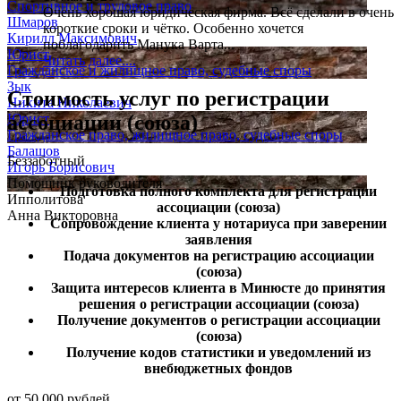
Спортивное и трудовое право
Очень хорошая юридическая фирма. Всё сделали в очень
Шмаров
короткие сроки и чётко. Особенно хочется
Кирилл Максимович
поблагодарить Манука Варта...
Юрист
Читать далее....
Гражданское и жилищное право, судебные споры
Зык
Стоимость услуг
по регистрации
Никита Николаевич
ассоциации (союза)
Юрист
Гражданское право, жилищное право, судебные споры
Балашов
Беззаботный
Игорь Борисович
Помощник руководителя
Подготовка полного комплекта для регистрации
Ипполитова
ассоциации (союза)
Анна Викторовна
Сопровождение клиента у нотариуса при заверении
заявления
Подача документов на регистрацию ассоциации
(союза)
Защита интересов клиента в Минюсте до принятия
решения о регистрации ассоциации (союза)
Получение документов о регистрации ассоциации
(союза)
Получение кодов статистики и уведомлений из
внебюджетных фондов
от 50 000 рублей