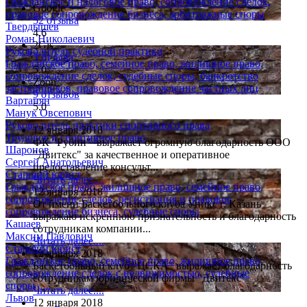
Гражданское и налоговое право, сопровождение сделок,
Google
правовое сопровождение бизнеса, арбитражные споры
52 отзыва
Твердышев
4.6
Роман Николаевич
2Gis
Руководитель судебной практики
3 отзыва
Гражданское право, семейное право, жилищное право,
5.0
сопровождение сделок, судебные споры, банкротство
Zoon
застройщиков, правовое сопровождение частных лиц
9 отзывов
Вартанян
5.0
Манук Овсепович
Руководитель практики спортивного права
12 января 2018
Трудовое и спортивное право
ФК "Рубин" выражает огромную благодарность ООО
Шаронов
"Двитекс" за качественное и оперативное
Сергей Анатольевич
предоставление консульт...
Старший юрист
Читать далее....
Гражданское право, жилищное право, семейное право,
12 января 2018
сопровождение сделок, регистрация и правовое
От имени Баскетбольного клуба Уникс г. Казань
сопровождение бизнеса, судебные споры
выражаю искреннюю признательность и благодарность
Кашаев
сотрудникам компании...
Максим Павлович
Читать далее....
Старший юрист
12 января 2018
Гражданское право, семейное право, жилищное право,
Баскетбольный клуб "ЦСКА" выражает благодарность
сопровождение сделок с недвижимостью, судебные
сотрудникам юридической фирмы "Двитекс"
споры
Читать далее....
Львов
12 января 2018