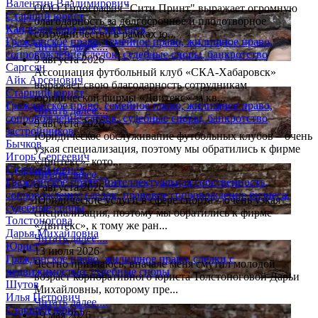
Валентин Владимирович
ООО Типография "Сити Принт" выражает огромную
Старший юрист
благодарность за долгосрочное и плодотворное
Кандидат юридических наук
сотрудничество в рамках ю...
Гражданское право, семейное право, жилищное право,
Читать далее....
сопровождение сделок, судебные споры, банкротство
9 августа 2026
Саргсян
Ассоциация футбольный клуб «СКА-Хабаровск»
Айк Арсенович
выражает свою благодарность сотрудникам
Старший юрист
юридической фирмы «Двитекс» за кв...
Гражданское право, семейное право, жилищное право,
Читать далее....
сопровождение сделок, судебные споры, банкротство
9 августа 2026
застройщиков
Юридическое обслуживание футбольных клубов – очень
Бычков
узкая специализация, поэтому мы обратились к фирме
Игорь Сергеевич
«Двитекс», кото...
Старший юрист
Читать далее....
Гражданское право, интеллектуальная собственность,
9 августа 2026
сопровождение сделок, правовое сопровождение бизнеса,
Юридические услуги в сфере спорта – очень узкая
судебные споры
специализация, поэтому мы обратились к фирме
Толстоногова
«Двитекс», к тому же ран...
Дарья Михайловна
Читать далее....
Юрист
13 июля 2026
Гражданское право, жилищное право, сделки с
Честно признаюсь, вначале меня смутил молодой
недвижимостью, судебные споры
возраст корпоративного юриста Толстоноговой Дарьи
Шутов
Михайловны, которому пре...
Илья Петрович
Читать далее....
Старший юрист
19 мая 2026