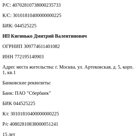
Р/С: 40702810738000235733
К/С: 30101810400000000225
БИК: 044525225
ИП Кигинько Дмитрий Валентинович
ОГРНИП 309774611401082
ИНН 772195140903
Адрес места жительства: г. Москва, ул. Артековская, д. 5, корп.
1, кв.1
Банковские реквизиты:
Банк: ПАО "Сбербанк"
БИК 044525225
К/с 30101810400000000225
Р/с 40802810838000051241
15 лет