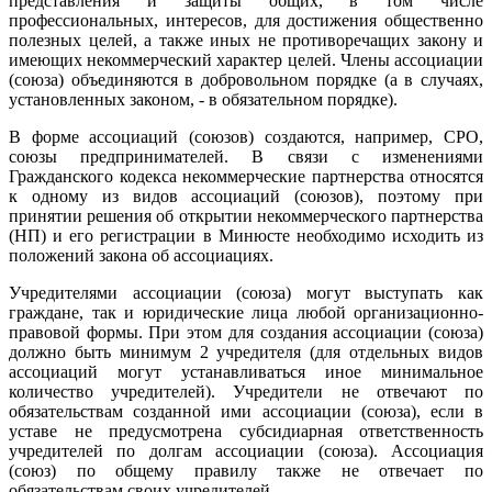
представления и защиты общих, в том числе
профессиональных, интересов, для достижения общественно
полезных целей, а также иных не противоречащих закону и
имеющих некоммерческий характер целей. Члены ассоциации
(союза) объединяются в добровольном порядке (а в случаях,
установленных законом, - в обязательном порядке).
В форме ассоциаций (союзов) создаются, например, СРО,
союзы предпринимателей. В связи с изменениями
Гражданского кодекса некоммерческие партнерства относятся
к одному из видов ассоциаций (союзов), поэтому при
принятии решения об открытии некоммерческого партнерства
(НП) и его регистрации в Минюсте необходимо исходить из
положений закона об ассоциациях.
Учредителями ассоциации (союза) могут выступать как
граждане, так и юридические лица любой организационно-
правовой формы. При этом для создания ассоциации (союза)
должно быть минимум 2 учредителя (для отдельных видов
ассоциаций могут устанавливаться иное минимальное
количество учредителей). Учредители не отвечают по
обязательствам созданной ими ассоциации (союза), если в
уставе не предусмотрена субсидиарная ответственность
учредителей по долгам ассоциации (союза). Ассоциация
(союз) по общему правилу также не отвечает по
обязательствам своих учредителей.