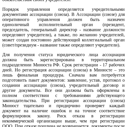
Порядок управления определяется учредительными
документами ассоциации (союза). В Ассоциации (союзе) для
оперативного управления должен быть назначен
единоличный исполнительный орган (президент,
председатель, генеральный директор - название должности
определяют учредители), а также, по желанию учредителей,
может создан постоянно действующий коллегиальный орган
(совет/президиум - название также определяют учредители).
Для получения статуса юридического лица ассоциация
должна быть зарегистрирована в территориальном
подразделении Минюста РФ. Срок регистрации - 17 рабочих
дней. Но регистрация ассоциации (союза) в Минюсте – это
лишь финальная процедура. Сначала вам потребуется
подготовить пакет документов: заявление, устав, протокол о
создании ассоциации (союза), учредительный договор и
другие документы. Все они должны быть оформлены в
полном соответствии с требованиями действующего
законодательства. При регистрации ассоциации (союза)
Минюст тщательно и придирчиво проверяет каждый
документ на наличие ошибок и на точное соответствие
формулировок закону. Риск отказа в регистрации
некоммерческой организации выше, чем при регистрации
ООО. При отказе пошлина не возвращается, документы после