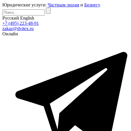
Юридические услуги:
Частным лицам
и
Бизнесу
Русский
English
+7 (495) 223-48-91
zakaz@dvitex.ru
Онлайн