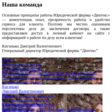
Наша команда
Основные принципы работы Юридической фирмы «Двитекс»
— компетенция, опыт, прозрачность работы и удобство
сервиса для клиента. Поэтому мы честно оцениваем
перспективы дела до заключения договора, а также
предоставляем доступ в личный кабинет на сайте с
информацией о работе по делу всем клиентам!
Кигинько Дмитрий Валентинович
Генеральный директор Юридической фирмы “Двитекс”
Юрист
Генеральный директор
Управляющий партнер
Гражданское право, семейное право, спортивное право,
сопровождение сделок, арбитражные споры, правовое
сопровождение бизнеса
Кигинько
Дмитрий Валентинович
Юрист
Смотреть активные вакансии
Исполнительный директор
Опыт
Управляющий партнер
Спор с Смоленской таможней
Гражданское право, налоговое право, семейное право,
Дело выиграно