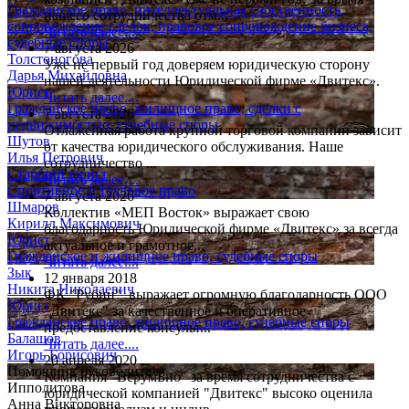
Гражданское право, интеллектуальная собственность,
нашего сотрудничества отм...
сопровождение сделок, правовое сопровождение бизнеса,
Читать далее....
судебные споры
7 августа 2026
Толстоногова
Уже не первый год доверяем юридическую сторону
Дарья Михайловна
нашей деятельности Юридической фирме «Двитекс».
Юрист
Читать далее....
Гражданское право, жилищное право, сделки с
7 августа 2026
недвижимостью, судебные споры
Отлаженная работа крупной торговой компании зависит
Шутов
от качества юридического обслуживания. Наше
Илья Петрович
сотрудничество ...
Старший юрист
Читать далее....
Спортивное и трудовое право
7 августа 2026
Шмаров
Коллектив «МЕП Восток» выражает свою
Кирилл Максимович
благодарность Юридической фирме «Двитекс» за всегда
Юрист
актуальное и грамотное...
Гражданское и жилищное право, судебные споры
Читать далее....
Зык
12 января 2018
Никита Николаевич
ФК "Рубин" выражает огромную благодарность ООО
Юрист
"Двитекс" за качественное и оперативное
Гражданское право, жилищное право, судебные споры
предоставление консульт...
Балашов
Читать далее....
Игорь Борисович
20 апреля 2020
Помощник руководителя
Компания "ВерумБио" за время сотрудничества с
Ипполитова
юридической компанией "Двитекс" высоко оценила
Анна Викторовна