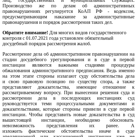
лиц, государственных и муниципальных служащих.
Производство же по делам об административных
правонарушениях регулируется КоАП РФ - кодексом,
предусматривающим наказание за административные
правонарушения и порядок рассмотрения таких дел.
Обратите внимание!
Для многих видов государственного
контроля с 01.07.2021 года установлен обязательный
досудебный порядок рассмотрения жалоб.
Рассмотрение дела об административном правонарушении на
стадии досудебного урегулирования и в суде в первой
инстанции являются важными стадиями процедуры
обжалования административного предписания. Ведь именно
на этом этапе стороны излагают суду обстоятельства дела
и свою правовую позицию по существу спора, а также
представляют доказательства, имеющие отношение к
рассматриваемому вопросу. При вынесении решения суда и
рассмотрении дела в последующих инстанциях суд
руководствуется теми процессуальными документами и
доказательствами, которые стороны привели в суде первой
инстанции. Чтобы представить новые доказательства в суд
вышестоящей инстанции, необходимо обосновать
невозможность представления их ранее. А
изложить фактические обстоятельства иначе в суде
апелляционной или кассационной инстанции уже не