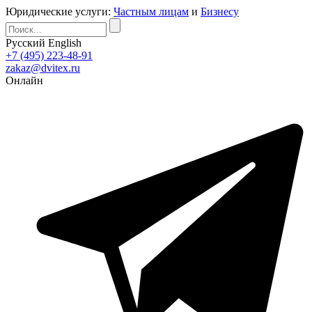
Юридические услуги:
Частным лицам
и
Бизнесу
Русский
English
+7 (495) 223-48-91
zakaz@dvitex.ru
Онлайн