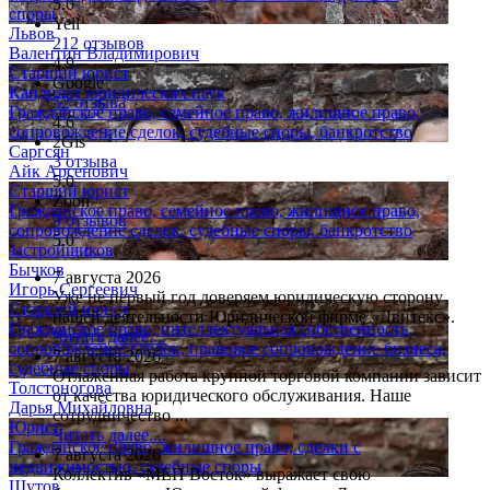
5.0
споры
Yell
Львов
212 отзывов
Валентин Владимирович
4.9
Старший юрист
Google
Кандидат юридических наук
52 отзыва
Гражданское право, семейное право, жилищное право,
4.6
сопровождение сделок, судебные споры, банкротство
2Gis
Саргсян
3 отзыва
Айк Арсенович
5.0
Старший юрист
Zoon
Гражданское право, семейное право, жилищное право,
9 отзывов
сопровождение сделок, судебные споры, банкротство
5.0
застройщиков
Бычков
7 августа 2026
Игорь Сергеевич
Уже не первый год доверяем юридическую сторону
Старший юрист
нашей деятельности Юридической фирме «Двитекс».
Гражданское право, интеллектуальная собственность,
Читать далее....
сопровождение сделок, правовое сопровождение бизнеса,
7 августа 2026
судебные споры
Отлаженная работа крупной торговой компании зависит
Толстоногова
от качества юридического обслуживания. Наше
Дарья Михайловна
сотрудничество ...
Юрист
Читать далее....
Гражданское право, жилищное право, сделки с
7 августа 2026
недвижимостью, судебные споры
Коллектив «МЕП Восток» выражает свою
Шутов