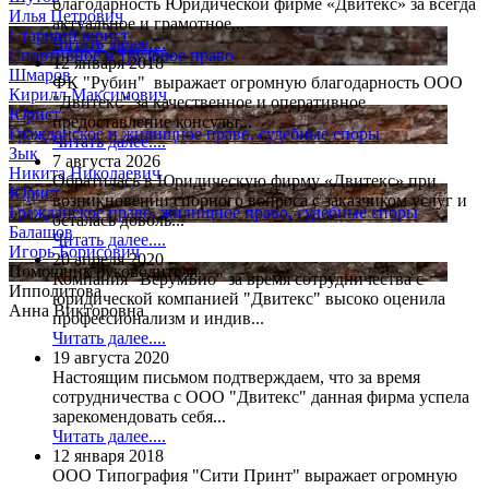
благодарность Юридической фирме «Двитекс» за всегда
Илья Петрович
актуальное и грамотное...
Старший юрист
Читать далее....
Спортивное и трудовое право
12 января 2018
Шмаров
ФК "Рубин" выражает огромную благодарность ООО
Кирилл Максимович
"Двитекс" за качественное и оперативное
Юрист
предоставление консульт...
Гражданское и жилищное право, судебные споры
Читать далее....
Зык
7 августа 2026
Никита Николаевич
Обратилась в Юридическую фирму «Двитекс» при
Юрист
возникновении спорного вопроса с заказчиком услуг и
Гражданское право, жилищное право, судебные споры
осталась доволь...
Балашов
Читать далее....
Игорь Борисович
20 апреля 2020
Помощник руководителя
Компания "ВерумБио" за время сотрудничества с
Ипполитова
юридической компанией "Двитекс" высоко оценила
Анна Викторовна
профессионализм и индив...
Читать далее....
19 августа 2020
Настоящим письмом подтверждаем, что за время
сотрудничества с ООО "Двитекс" данная фирма успела
зарекомендовать себя...
Читать далее....
12 января 2018
ООО Типография "Сити Принт" выражает огромную