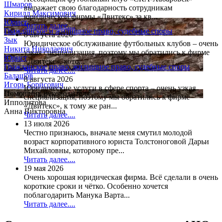
Шмаров
выражает свою благодарность сотрудникам
Кирилл Максимович
юридической фирмы «Двитекс» за кв...
Юрист
Читать далее....
Гражданское и жилищное право, судебные споры
8 августа 2026
Зык
Юридическое обслуживание футбольных клубов – очень
Никита Николаевич
узкая специализация, поэтому мы обратились к фирме
Юрист
«Двитекс», кото...
Гражданское право, жилищное право, судебные споры
Читать далее....
Балашов
8 августа 2026
Игорь Борисович
Юридические услуги в сфере спорта – очень узкая
Помощник руководителя
специализация, поэтому мы обратились к фирме
Ипполитова
«Двитекс», к тому же ран...
Анна Викторовна
Читать далее....
13 июля 2026
Честно признаюсь, вначале меня смутил молодой
возраст корпоративного юриста Толстоноговой Дарьи
Михайловны, которому пре...
Читать далее....
19 мая 2026
Очень хорошая юридическая фирма. Всё сделали в очень
короткие сроки и чётко. Особенно хочется
поблагодарить Манука Варта...
Читать далее....