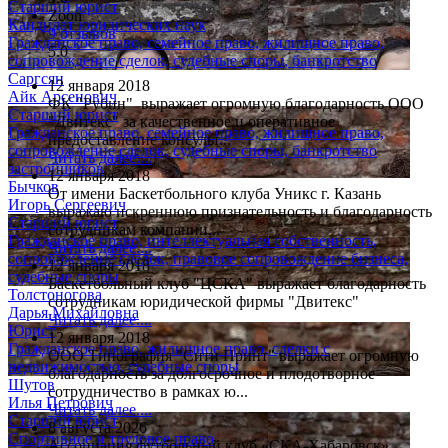
Старший юрист
Zoon
Кандидат юридических наук
9 отзывов
Гражданское право, семейное право, жилищное право,
5.0
сопровождение сделок, судебные споры, банкротство
Саргсян
12 января 2018
Айк Арсенович
ФК "Рубин" выражает огромную благодарность ООО
Старший юрист
"Двитекс" за качественное и оперативное
Гражданское право, семейное право, жилищное право,
предоставление консульт...
сопровождение сделок, судебные споры, банкротство
Читать далее....
застройщиков
12 января 2018
Бычков
От имени Баскетбольного клуба Уникс г. Казань
Игорь Сергеевич
выражаю искреннюю признательность и благодарность
Старший юрист
сотрудникам компании...
Гражданское право, интеллектуальная собственность,
Читать далее....
сопровождение сделок, правовое сопровождение бизнеса,
12 января 2018
судебные споры
Баскетбольный клуб "ЦСКА" выражает благодарность
Толстоногова
сотрудникам юридической фирмы "Двитекс"
Дарья Михайловна
Читать далее....
Юрист
12 января 2018
Гражданское право, жилищное право, сделки с
ООО Типография "Сити Принт" выражает огромную
недвижимостью, судебные споры
благодарность за долгосрочное и плодотворное
Шутов
сотрудничество в рамках ю...
Илья Петрович
Читать далее....
Старший юрист
8 августа 2026
Спортивное и трудовое право
Ассоциация футбольный клуб «СКА-Хабаровск»