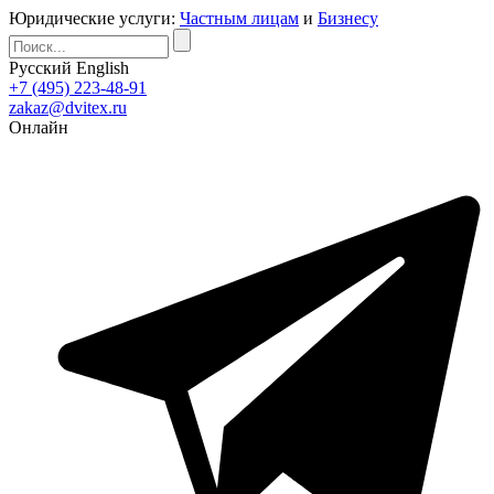
Юридические услуги:
Частным лицам
и
Бизнесу
Русский
English
+7 (495) 223-48-91
zakaz@dvitex.ru
Онлайн