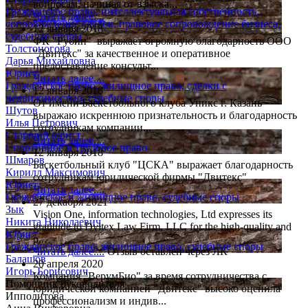
вопросам, начиная от взыска...
Гражданское право, интеллектуальная собственность,
Читать далее....
сопровождение сделок, правовое сопровождение бизнеса,
12 января 2018
судебные споры
ФК "Рубин" выражает огромную благодарность ООО
Толстоногова
"Двитекс" за качественное и оперативное
Дарья Михайловна
предоставление консульт...
Юрист
Читать далее....
Гражданское право, жилищное право, сделки с
12 января 2018
недвижимостью, судебные споры
От имени Баскетбольного клуба Уникс г. Казань
Шутов
выражаю искреннюю признательность и благодарность
Илья Петрович
сотрудникам компании...
Старший юрист
Читать далее....
Спортивное и трудовое право
12 января 2018
Шмаров
Баскетбольный клуб "ЦСКА" выражает благодарность
Кирилл Максимович
сотрудникам юридической фирмы "Двитекс"
Юрист
Читать далее....
Гражданское и жилищное право, судебные споры
27 декабря 2021
Зык
Vision One, information technologies, Ltd expresses its
Никита Николаевич
gratitude to Dvitex Law Firm, LLC for the high-quality and
Юрист
p...
Гражданское право, жилищное право, судебные споры
Читать далее....
Отзыв оставлен через ЛК
Балашов
20 апреля 2020
Игорь Борисович
Компания "ВерумБио" за время сотрудничества с
Помощник руководителя
юридической компанией "Двитекс" высоко оценила
Ипполитова
профессионализм и индив...