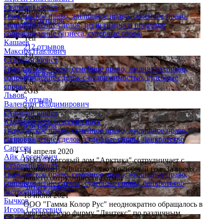
Старший юрист
Яндекс
Гражданское право, жилищное право, семейное право,
235 отзывов
сопровождение сделок, регистрация и правовое
5.0
сопровождение бизнеса, судебные споры
Yell
Кашаев
212 отзывов
Максим Павлович
4.9
Старший юрист
Google
Гражданское право, семейное право, жилищное право,
52 отзыва
сопровождение сделок с недвижимостью, судебные
4.6
споры
2Gis
Львов
3 отзыва
Валентин Владимирович
5.0
Старший юрист
Zoon
Кандидат юридических наук
9 отзывов
Гражданское право, семейное право, жилищное право,
5.0
сопровождение сделок, судебные споры, банкротство
Саргсян
14 апреля 2020
Айк Арсенович
ООО "Торговый дом "Арктика" сотрудничает с
Старший юрист
компанией "Двитекс" уже не первый год. За время
Гражданское право, семейное право, жилищное право,
нашего сотрудничества отм...
сопровождение сделок, судебные споры, банкротство
Читать далее....
застройщиков
18 июня 2021
Бычков
ООО "Гамма Колор Рус" неоднократно обращалось в
Игорь Сергеевич
юридическую фирму "Двитекс" по различным
Старший юрист