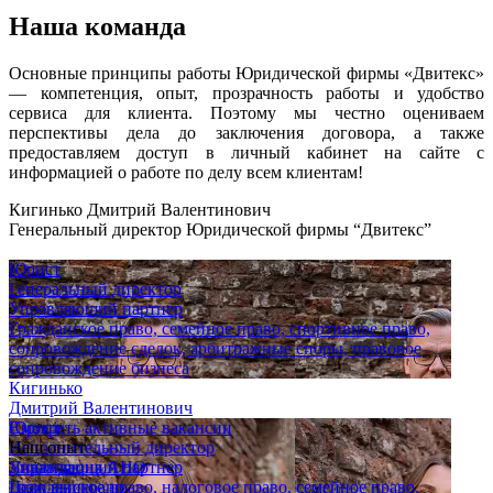
Наша команда
Основные принципы работы Юридической фирмы «Двитекс»
— компетенция, опыт, прозрачность работы и удобство
сервиса для клиента. Поэтому мы честно оцениваем
перспективы дела до заключения договора, а также
предоставляем доступ в личный кабинет на сайте с
информацией о работе по делу всем клиентам!
Кигинько Дмитрий Валентинович
Генеральный директор Юридической фирмы “Двитекс”
Юрист
Генеральный директор
Управляющий партнер
Гражданское право, семейное право, спортивное право,
сопровождение сделок, арбитражные споры, правовое
сопровождение бизнеса
Кигинько
Дмитрий Валентинович
Юрист
Смотреть активные вакансии
Исполнительный директор
Наш опыт
Управляющий партнер
Ликвидация АНО
Гражданское право, налоговое право, семейное право,
Дело выиграно