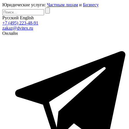
Юридические услуги:
Частным лицам
и
Бизнесу
Русский
English
+7 (495) 223-48-91
zakaz@dvitex.ru
Онлайн