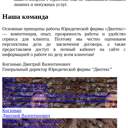
лишних и ненужных услуг.
Наша команда
Основные принципы работы Юридической фирмы «Двитекс»
— компетенция, опыт, прозрачность работы и удобство
сервиса для клиента. Поэтому мы честно оцениваем
перспективы дела до заключения договора, а также
предоставляем доступ в личный кабинет на сайте с
информацией о работе по делу всем клиентам!
Кигинько Дмитрий Валентинович
Генеральный директор Юридической фирмы “Двитекс”
Юрист
Генеральный директор
Управляющий партнер
Гражданское право, семейное право, спортивное право,
сопровождение сделок, арбитражные споры, правовое
сопровождение бизнеса
Кигинько
Дмитрий Валентинович
Юрист
Смотреть активные вакансии
Исполнительный директор
Наш опыт