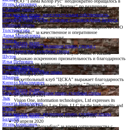
ООО "Гамма Колор Рус" неоднократно обращалось в
Игорь Сергеевич
юридическую фирму "Двитекс" по различным
Старший юрист
вопросам, начиная от взыска...
Гражданское право, интеллектуальная собственность,
Читать далее....
сопровождение сделок, правовое сопровождение бизнеса,
12 января 2018
судебные споры
ФК "Рубин" выражает огромную благодарность ООО
Толстоногова
"Двитекс" за качественное и оперативное
Дарья Михайловна
предоставление консульт...
Юрист
Читать далее....
Гражданское право, жилищное право, сделки с
12 января 2018
недвижимостью, судебные споры
От имени Баскетбольного клуба Уникс г. Казань
Шутов
выражаю искреннюю признательность и благодарность
Илья Петрович
сотрудникам компании...
Старший юрист
Читать далее....
Спортивное и трудовое право
12 января 2018
Шмаров
Баскетбольный клуб "ЦСКА" выражает благодарность
Кирилл Максимович
сотрудникам юридической фирмы "Двитекс"
Юрист
Читать далее....
Гражданское и жилищное право, судебные споры
27 декабря 2021
Зык
Vision One, information technologies, Ltd expresses its
Никита Николаевич
gratitude to Dvitex Law Firm, LLC for the high-quality and
Юрист
p...
Гражданское право, жилищное право, судебные споры
Читать далее....
Отзыв оставлен через ЛК
Балашов
20 апреля 2020
Игорь Борисович
Компания "ВерумБио" за время сотрудничества с
Помощник руководителя