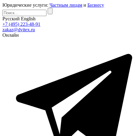
Юридические услуги:
Частным лицам
и
Бизнесу
Русский
English
+7 (495) 223-48-91
zakaz@dvitex.ru
Онлайн