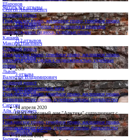
Шаронов
Читать все отзывы
Сергей Анатольевич
Старший юрист
Яндекс
Гражданское право, жилищное право, семейное право,
235 отзывов
сопровождение сделок, регистрация и правовое
5.0
сопровождение бизнеса, судебные споры
Yell
Кашаев
212 отзывов
Максим Павлович
4.9
Старший юрист
Google
Гражданское право, семейное право, жилищное право,
52 отзыва
сопровождение сделок с недвижимостью, судебные
4.6
споры
2Gis
Львов
3 отзыва
Валентин Владимирович
5.0
Старший юрист
Zoon
Кандидат юридических наук
9 отзывов
Гражданское право, семейное право, жилищное право,
5.0
сопровождение сделок, судебные споры, банкротство
Саргсян
14 апреля 2020
Айк Арсенович
ООО "Торговый дом "Арктика" сотрудничает с
Старший юрист
компанией "Двитекс" уже не первый год. За время
Гражданское право, семейное право, жилищное право,
нашего сотрудничества отм...
сопровождение сделок, судебные споры, банкротство
Читать далее....
застройщиков
18 июня 2021
Бычков