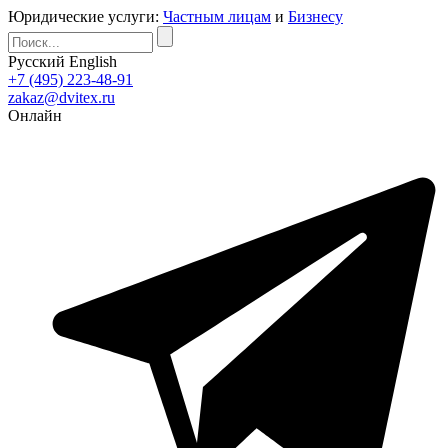
Юридические услуги:
Частным лицам
и
Бизнесу
Русский
English
+7 (495) 223-48-91
zakaz@dvitex.ru
Онлайн