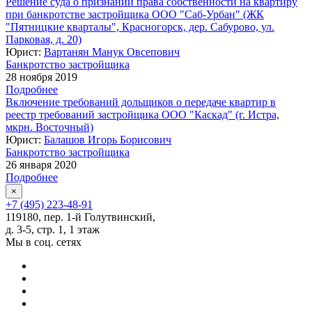
Решение суда о признании права собственности на квартиру
при банкротстве застройщика ООО "Саб-Урбан" (ЖК
"Пятницкие кварталы", Красногорск, дер. Сабурово, ул.
Парковая, д. 20)
Юрист:
Вартанян Манук Овсепович
Банкротство застройщика
28 ноября 2019
Подробнее
Включение требований дольщиков о передаче квартир в
реестр требований застройщика ООО "Каскад" (г. Истра,
мкрн. Восточный)
Юрист:
Балашов Игорь Борисович
Банкротство застройщика
26 января 2020
Подробнее
×
+7 (495) 223-48-91
119180, пер. 1-й Голутвинский,
д. 3-5, стр. 1, 1 этаж
Мы в соц. сетях