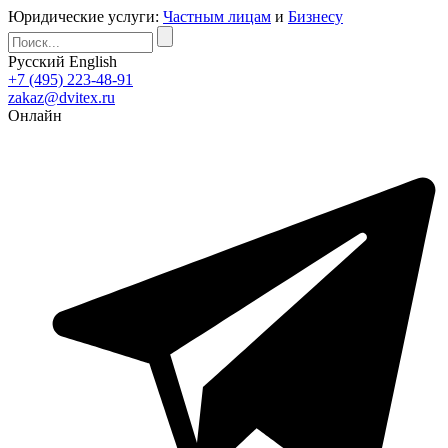
Юридические услуги:
Частным лицам
и
Бизнесу
Русский
English
+7 (495) 223-48-91
zakaz@dvitex.ru
Онлайн