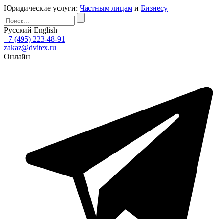
Юридические услуги:
Частным лицам
и
Бизнесу
Русский
English
+7 (495) 223-48-91
zakaz@dvitex.ru
Онлайн