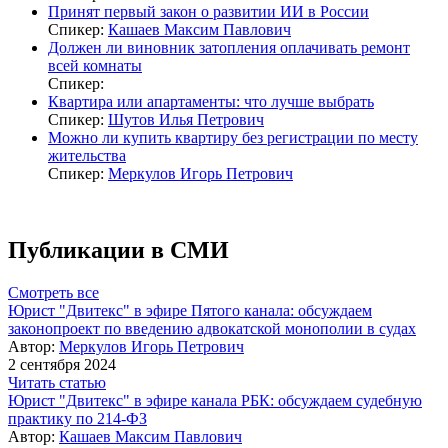
Принят первый закон о развитии ИИ в России
Спикер:
Кашаев Максим Павлович
Должен ли виновник затопления оплачивать ремонт
всей комнаты
Спикер:
Квартира или апартаменты: что лучше выбрать
Спикер:
Шутов Илья Петрович
Можно ли купить квартиру без регистрации по месту
жительства
Спикер:
Меркулов Игорь Петрович
Публикации в СМИ
Смотреть все
Юрист "Двитекс" в эфире Пятого канала: обсуждаем
законопроект по введению адвокатской монополии в судах
Автор:
Меркулов Игорь Петрович
2 сентября 2024
Читать статью
Юрист "Двитекс" в эфире канала РБК: обсуждаем судебную
практику по 214-ФЗ
Автор:
Кашаев Максим Павлович