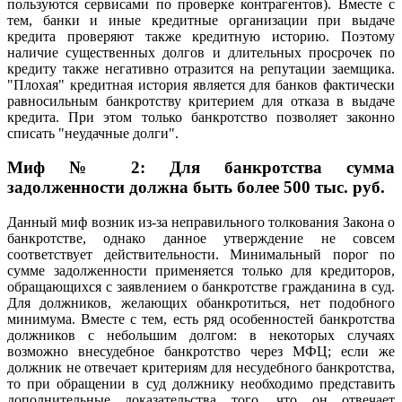
пользуются сервисами по проверке контрагентов). Вместе с
тем, банки и иные кредитные организации при выдаче
кредита проверяют также кредитную историю. Поэтому
наличие существенных долгов и длительных просрочек по
кредиту также негативно отразится на репутации заемщика.
"Плохая" кредитная история является для банков фактически
равносильным банкротству критерием для отказа в выдаче
кредита. При этом только банкротство позволяет законно
списать "неудачные долги".
Миф № 2: Для банкротства сумма
задолженности должна быть более 500 тыс. руб.
Данный миф возник из-за неправильного толкования Закона о
банкротстве, однако данное утверждение не совсем
соответствует действительности. Минимальный порог по
сумме задолженности применяется только для кредиторов,
обращающихся с заявлением о банкротстве гражданина в суд.
Для должников, желающих обанкротиться, нет подобного
минимума. Вместе с тем, есть ряд особенностей банкротства
должников с небольшим долгом: в некоторых случаях
возможно внесудебное банкротство через МФЦ; если же
должник не отвечает критериям для несудебного банкротства,
то при обращении в суд должнику необходимо представить
дополнительные доказательства того, что он отвечает