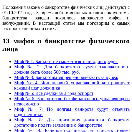
Положения закона о банкротстве физических лиц действуют с
01.10.2015 года. За время действия новых правил вокруг темы
банкротства граждан появилось множество мифов и
заблуждений. В настоящей статье мы поговорим о самых
распространенных из них.
13 мифов о банкротстве физического
лица
Миф № 1: Банкрот не сможет взять ни один кредит
Миф № 2: Для банкротства сумма задолженности
должна быть более 500 тыс. руб.
Миф № 3: Банкротам запрещено выезжать за рубеж
Миф № 4: Финансовый управляющий контролирует
каждый шаг должника
Миф № 5: Все сделки за 3 года оспорят
Миф № 6: Банкротство без финансового управляющего
невозможно
Миф № 7: По долгам банкрота будут отвечать
родственники
Миф № 8: Для признания должника банкротом
достаточно подать заявление о банкротстве
Миф № 9: Банкротство позволяет списать только