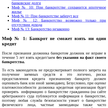
банковские долги
Миф № 10: При банкротстве сохранится ипотечное
жилье
Миф № 11: При банкротстве заберут все
Миф № 12: Банкротство возможно только при
отсутствии дохода
Миф № 13: Банкротство незаконно
Миф № 1: Банкрот не сможет взять ни один
кредит
После признания должника банкротом должник не вправе в
течение 5 лет взять кредит/заем
без указания на факт своего
банкротства.
То есть законодатель не предусматривает полного запрета на
получение заемных средств и это логично, риски
предоставления кредита признанному банкроту должен
оценивать банк или иной заимодавец. Безусловно, при оценке
платежеспособности должника кредитная организация будет
проверять информацию о банкротстве гражданина (на сайте
арбитражного суда публикуется информация о банкротстве,
поэтому любая служба безопасности узнает о банкротстве
физического лица, частные заимодавцы также часто