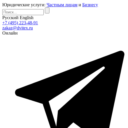
Юридические услуги:
Частным лицам
и
Бизнесу
Русский
English
+7 (495) 223-48-91
zakaz@dvitex.ru
Онлайн