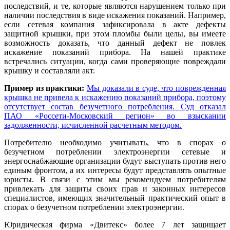
последствий, и те, которые являются нарушением только при
наличии последствия в виде искажения показаний. Например,
если сетевая компания зафиксировала в акте дефекты
защитной крышки, при этом пломбы были целы, вы имеете
возможность доказать, что данный дефект не повлек
искажение показаний прибора. На нашей практике
встречались ситуации, когда сами проверяющие повреждали
крышку и составляли акт.
Пример из практики:
Мы доказали в суде, что поврежденная
крышка не привела к искажению показаний прибора, поэтому
отсутствует состав безучетного потребления. Суд отказал
ПАО «Россети-Московский регион» во взыскании
задолженности, исчисленной расчетным методом.
Потребителю необходимо учитывать, что в спорах о
безучетном потреблении электроэнергии сетевые и
энергоснабжающие организации будут выступать против него
единым фронтом, а их интересы будут представлять опытные
юристы. В связи с этим мы рекомендуем потребителям
привлекать для защиты своих прав и законных интересов
специалистов, имеющих значительный практический опыт в
спорах о безучетном потреблении электроэнергии.
Юридическая фирма «Двитекс» более 7 лет защищает