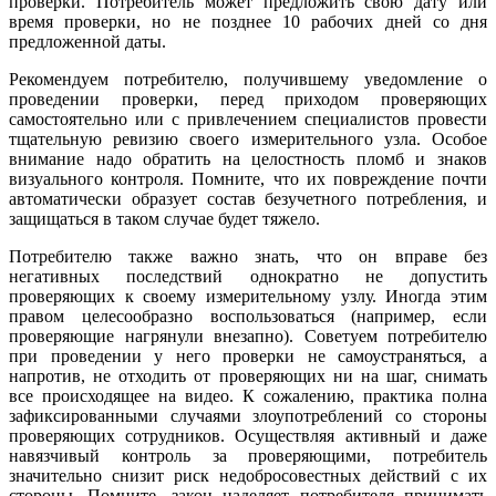
проверки. Потребитель может предложить свою дату или
время проверки, но не позднее 10 рабочих дней со дня
предложенной даты.
Рекомендуем потребителю, получившему уведомление о
проведении проверки, перед приходом проверяющих
самостоятельно или с привлечением специалистов провести
тщательную ревизию своего измерительного узла. Особое
внимание надо обратить на целостность пломб и знаков
визуального контроля. Помните, что их повреждение почти
автоматически образует состав безучетного потребления, и
защищаться в таком случае будет тяжело.
Потребителю также важно знать, что он вправе без
негативных последствий однократно не допустить
проверяющих к своему измерительному узлу. Иногда этим
правом целесообразно воспользоваться (например, если
проверяющие нагрянули внезапно). Советуем потребителю
при проведении у него проверки не самоустраняться, а
напротив, не отходить от проверяющих ни на шаг, снимать
все происходящее на видео. К сожалению, практика полна
зафиксированными случаями злоупотреблений со стороны
проверяющих сотрудников. Осуществляя активный и даже
навязчивый контроль за проверяющими, потребитель
значительно снизит риск недобросовестных действий с их
стороны. Помните, закон наделяет потребителя принимать