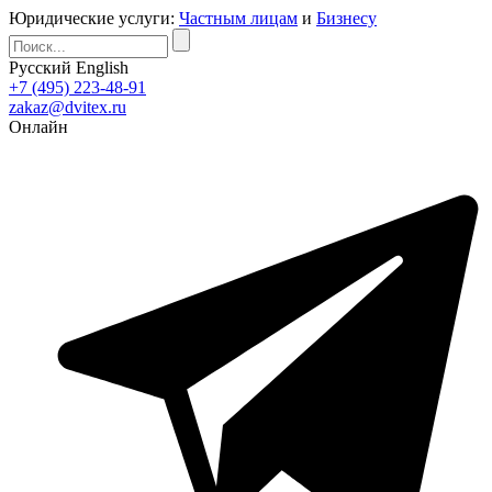
Юридические услуги:
Частным лицам
и
Бизнесу
Русский
English
+7 (495) 223-48-91
zakaz@dvitex.ru
Онлайн