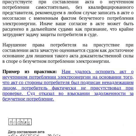
присутствуете при составлении акта о неучтенном
потреблении самостоятельно, без квалифицированного
представителя, рекомендуем в любом случае записать в акте о
несогласии с вмененным фактом безучетного потребления
электроэнергии. Иначе ваше согласие в акте может быть
расценено в дальнейшем судами как признание, что крайне
затрудняет задачу защиты потребителя в суде.
Нарушение права потребителя на присутствие при
составлении акта зачастую оценивается судом как достаточное
основание для лишения такого акта доказательственной силы
в споре о безучетном потреблении электроэнергии.
Пример из практики:
Нам удалось оспорить акт о
неучтенном потреблении электроэнергии на основании того,
что акт со стороны потребителя был подписан ненадлежащим
лицом, потребитель фактически не присутствовал при
проверке. Суд отказал во взыскании задолженности за
безучетное потребление.