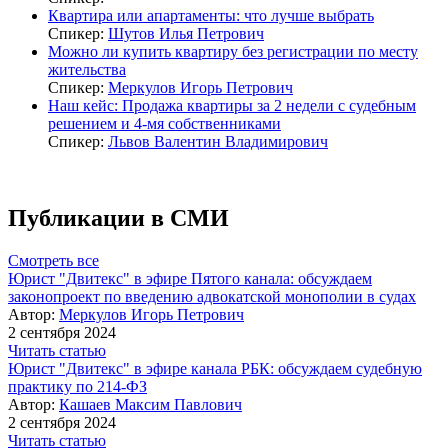
Квартира или апартаменты: что лучше выбрать
Спикер:
Шутов Илья Петрович
Можно ли купить квартиру без регистрации по месту
жительства
Спикер:
Меркулов Игорь Петрович
Наш кейс: Продажа квартиры за 2 недели с судебным
решением и 4-мя собственниками
Спикер:
Львов Валентин Владимирович
Публикации в СМИ
Смотреть все
Юрист "Двитекс" в эфире Пятого канала: обсуждаем
законопроект по введению адвокатской монополии в судах
Автор:
Меркулов Игорь Петрович
2 сентября 2024
Читать статью
Юрист "Двитекс" в эфире канала РБК: обсуждаем судебную
практику по 214-ФЗ
Автор:
Кашаев Максим Павлович
2 сентября 2024
Читать статью