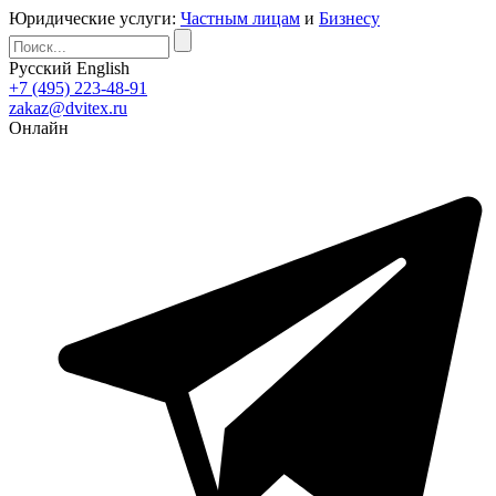
Юридические услуги:
Частным лицам
и
Бизнесу
Русский
English
+7 (495) 223-48-91
zakaz@dvitex.ru
Онлайн