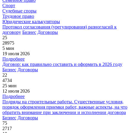
Семейное право
Спорт
Судебные споры
Трудовое право
Юридические калькуляторы
Протокол согласования (урегулирования) разногласий к
договору
Бизнес
Договоры
25
28975
5 мин
19 июля 2026
Подробнее
Договор: как правильно составить и оформить в 2026 году
Бизнес
Договоры
22
4734
25 мин
12 июля 2026
Подробнее
Подряды на строительные работы. Существенные условия,
порядок оформления приемки работ, важные аспекты, на что
обратить внимание при заключении и исполнении договора
Бизнес
Договоры
75
2717