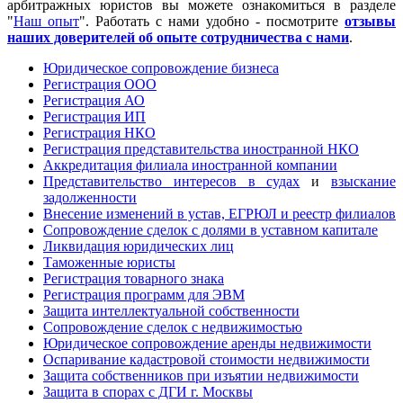
арбитражных юристов вы можете ознакомиться в разделе
"
Наш опыт
". Работать с нами удобно - посмотрите
отзывы
наших доверителей об опыте сотрудничества с нами
.
Юридическое сопровождение бизнеса
Регистрация ООО
Регистрация АО
Регистрация ИП
Регистрация НКО
Регистрация представительства иностранной НКО
Аккредитация филиала иностранной компании
Представительство интересов в судах
и
взыскание
задолженности
Внесение изменений в устав, ЕГРЮЛ и реестр филиалов
Сопровождение сделок с долями в уставном капитале
Ликвидация юридических лиц
Таможенные юристы
Регистрация товарного знака
Регистрация программ для ЭВМ
Защита интеллектуальной собственности
Сопровождение сделок с недвижимостью
Юридическое сопровождение аренды недвижимости
Оспаривание кадастровой стоимости недвижимости
Защита собственников при изъятии недвижимости
Защита в спорах с ДГИ г. Москвы