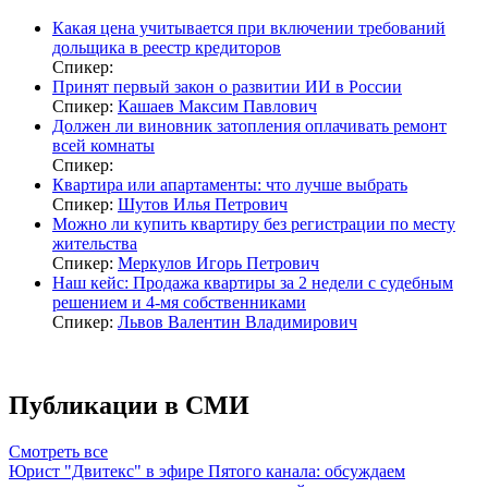
Какая цена учитывается при включении требований
дольщика в реестр кредиторов
Спикер:
Принят первый закон о развитии ИИ в России
Спикер:
Кашаев Максим Павлович
Должен ли виновник затопления оплачивать ремонт
всей комнаты
Спикер:
Квартира или апартаменты: что лучше выбрать
Спикер:
Шутов Илья Петрович
Можно ли купить квартиру без регистрации по месту
жительства
Спикер:
Меркулов Игорь Петрович
Наш кейс: Продажа квартиры за 2 недели с судебным
решением и 4-мя собственниками
Спикер:
Львов Валентин Владимирович
Публикации в СМИ
Смотреть все
Юрист "Двитекс" в эфире Пятого канала: обсуждаем