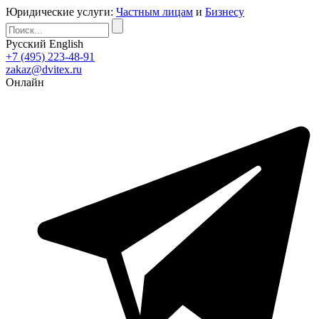
Юридические услуги:
Частным лицам
и
Бизнесу
Русский
English
+7 (495) 223-48-91
zakaz@dvitex.ru
Онлайн