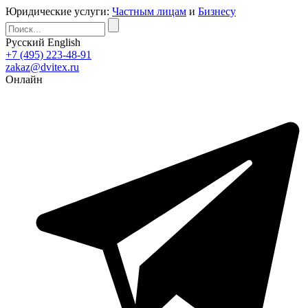
Юридические услуги:
Частным лицам
и
Бизнесу
Русский
English
+7 (495) 223-48-91
zakaz@dvitex.ru
Онлайн