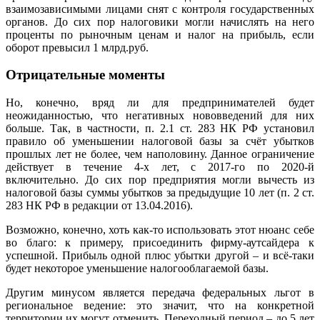
взаимозависимыми лицами снят с контроля государственных
органов. До сих пор налоговики могли начислять на него
проценты по рыночным ценам и налог на прибыль, если
оборот превысил 1 млрд.руб.
Отрицательные моменты
Но, конечно, вряд ли для предпринимателей будет
неожиданностью, что негативных нововведений для них
больше. Так, в частности, п. 2.1 ст. 283 НК РФ установил
правило об уменьшении налоговой базы за счёт убытков
прошлых лет не более, чем наполовину. Данное ограничение
действует в течение 4-х лет, с 2017-го по 2020-й
включительно. До сих пор предприятия могли вычесть из
налоговой базы суммы убытков за предыдущие 10 лет (п. 2 ст.
283 НК РФ в редакции от 13.04.2016).
Возможно, конечно, хоть как-то использовать этот нюанс себе
во благо: к примеру, присоединить фирму-аутсайдера к
успешной. Прибыль одной плюс убытки другой – и всё-таки
будет некоторое уменьшение налогооблагаемой базы.
Другим минусом является передача федеральных льгот в
региональное ведение: это значит, что на конкретной
территории их могут отменить. Переходный период – до 5 лет