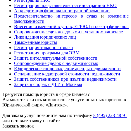
Регистрация НКО
Регистрация представительства иностранной НКО
Аккредитация филиала иностранной компании
Представительство интересов в судах
и
взыскание
задолженности
Внесение изменений в устав, ЕГРЮЛ и реестр филиалов
Сопровождение сделок с долями в уставном капитале
Ликвидация юридических лиц
Таможенные юристы
Регистрация товарного знака
Регистрация программ для ЭВМ
Защита интеллектуальной собственности
Сопровождение сделок с недвижимостью
Юридическое сопровождение аренды недвижимости
Оспаривание кадастровой стоимости недвижимости
Защита собственников при изъятии недвижимости
Защита в спорах с ДГИ г. Москвы
Требуется помощь юриста в сфере бизнеса?
Вы можете заказать комплексные услуги опытных юристов в
Юридической фирме «Двитекс».
Для заказа услуг позвоните нам по телефону
8 (495) 223-48-91
или оставьте заявку на сайте
Заказать звонок