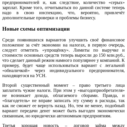
предпринимателей и, как следствие, количество «серых»
зарплат. Кроме того, отчитываться по данной системе теперь
надо в свою инспекцию, что, вероятно, привлечёт
дополнительные проверки и проблемы бизнесу.
Новые схемы оптимизации
Среди появившихся вариантов улучшить своё финансовое
положение за счёт экономии на налогах, в первую очередь,
следует отметить «упрощёнку». Лимиты по выручке и
стоимости основных средств теперь выросли до 150 млн.руб.,
что сделает данный режим намного популярнее у компаний. К
примеру, будет чаще использоваться вариант с легальной
«обналичкой» через индивидуального предпринимателя,
находящегося на УСН.
Второй существенный момент – право третьего лица
заплатить чужие налоги. При этом у «выгодоприобретателя»
не возникает дохода, облагаемого сборами. Правда, и
«благодетель» не вправе записать эту сумму в расходы, так
как не сможет ее вернуть назад. Но, тем не менее, подобный
вариант передачи денег может быть выгоден экономически
связанным, но юридически автономным предприятиям.
Третья хорошая новость – договор займа между