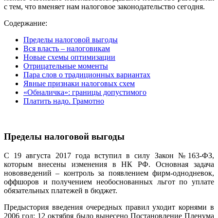
с тем, что вменяет нам налоговое законодательство сегодня.
Содержание:
Пределы налоговой выгоды
Вся власть – налоговикам
Новые схемы оптимизации
Отрицательные моменты
Пара слов о традиционных вариантах
Явные признаки налоговых схем
«Обналичка»: границы допустимого
Платить надо. Грамотно
Пределы налоговой выгоды
С 19 августа 2017 года вступил в силу Закон №163-ФЗ,
которым внесены изменения в НК РФ. Основная задача
нововведений – контроль за появлением фирм-однодневок,
оффшоров и получением необоснованных льгот по уплате
обязательных платежей в бюджет.
Предыстория введения очередных правил уходит корнями в
2006 год: 12 октября было вынесено Постановление Пленума