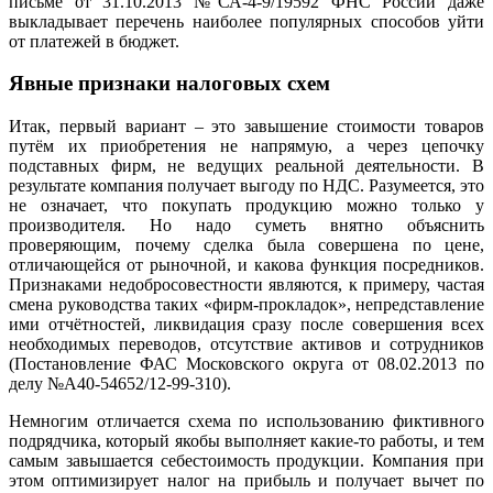
письме от 31.10.2013 №СА-4-9/19592 ФНС России даже
выкладывает перечень наиболее популярных способов уйти
от платежей в бюджет.
Явные признаки налоговых схем
Итак, первый вариант – это завышение стоимости товаров
путём их приобретения не напрямую, а через цепочку
подставных фирм, не ведущих реальной деятельности. В
результате компания получает выгоду по НДС. Разумеется, это
не означает, что покупать продукцию можно только у
производителя. Но надо суметь внятно объяснить
проверяющим, почему сделка была совершена по цене,
отличающейся от рыночной, и какова функция посредников.
Признаками недобросовестности являются, к примеру, частая
смена руководства таких «фирм-прокладок», непредставление
ими отчётностей, ликвидация сразу после совершения всех
необходимых переводов, отсутствие активов и сотрудников
(Постановление ФАС Московского округа от 08.02.2013 по
делу №А40-54652/12-99-310).
Немногим отличается схема по использованию фиктивного
подрядчика, который якобы выполняет какие-то работы, и тем
самым завышается себестоимость продукции. Компания при
этом оптимизирует налог на прибыль и получает вычет по