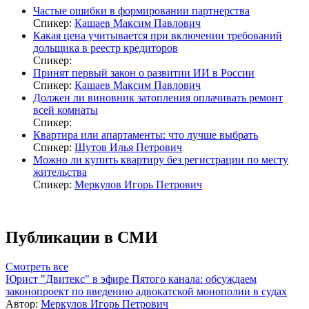
Частые ошибки в формировании партнерства
Спикер:
Кашаев Максим Павлович
Какая цена учитывается при включении требований
дольщика в реестр кредиторов
Спикер:
Принят первый закон о развитии ИИ в России
Спикер:
Кашаев Максим Павлович
Должен ли виновник затопления оплачивать ремонт
всей комнаты
Спикер:
Квартира или апартаменты: что лучше выбрать
Спикер:
Шутов Илья Петрович
Можно ли купить квартиру без регистрации по месту
жительства
Спикер:
Меркулов Игорь Петрович
Публикации в СМИ
Смотреть все
Юрист "Двитекс" в эфире Пятого канала: обсуждаем
законопроект по введению адвокатской монополии в судах
Автор:
Меркулов Игорь Петрович