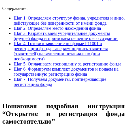
Содержание:
Шаг 1. Определяем структуру фонда, учредителя и лицо,
действующее без доверенности от имени фонда
Шаг 2. Определяем место нахождения фонда
Шаг 3. Разрабатываем учредительные документы
будущей фонда и принимаем решение о его создании
Шаг 4. Готовим заявление по форме Р11001 о
регистрации фонда, заверяем подпись заявителя
(заявителей) на заявлении нотариально (при
необходимости)
Шаг 5. Оплачиваем госпошлину за регистрацию фонда
Шаг 6. Формируем комплект документов и подаем на
государственную регистрацию фонда
Шаг 7. Получаем документы, подтверждающие
регистрацию фонда
Пошаговая подробная инструкция
“Открытие и регистрация фонда
самостоятельно”