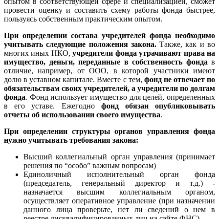
опытом в соответствующей сфере и специализацией, сможет
провести оценку и составить схему работы фонда быстрее,
пользуясь собственным практическим опытом.
При определении состава учредителей фонда необходимо
учитывать следующие положения закона.
Также, как и во
многих иных НКО,
учредители фонда утрачивают права на
имущество, деньги, переданные в собственность фонда
в
отличие, например, от ООО, в которой участники имеют
долю в уставном капитале. Вместе с тем,
фонд не отвечает по
обязательствам своих учредителей, а учредители по долгам
фонда
. Фонд использует имущество для целей, определенных
в его уставе. Ежегодно
фонд обязан опубликовывать
отчеты об использовании своего имущества
.
При определении структуры органов управления фонда
нужно учитывать требования закона:
Высший коллегиальный орган управления (принимает
решения по “особо” важным вопросам)
Единоличный исполнительный орган фонда
(председатель, генеральный директор и т.д.) -
назначается высшим коллегиальным органом,
осуществляет оперативное управление (при назначении
данного лица проверьте, нет ли сведений о нем в
реестре дисквалифицированных лиц на сайте ФНС)