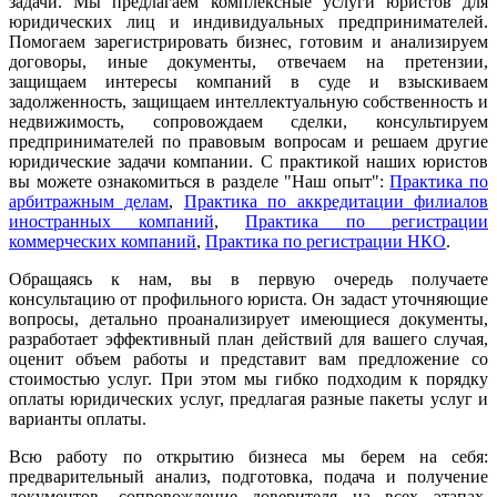
задачи. Мы предлагаем комплексные услуги юристов для
юридических лиц и индивидуальных предпринимателей.
Помогаем зарегистрировать бизнес, готовим и анализируем
договоры, иные документы, отвечаем на претензии,
защищаем интересы компаний в суде и взыскиваем
задолженность, защищаем интеллектуальную собственность и
недвижимость, сопровождаем сделки, консультируем
предпринимателей по правовым вопросам и решаем другие
юридические задачи компании. С практикой наших юристов
вы можете ознакомиться в разделе "Наш опыт":
Практика по
арбитражным делам
,
Практика по аккредитации филиалов
иностранных компаний
,
Практика по регистрации
коммерческих компаний
,
Практика по регистрации НКО
.
Обращаясь к нам, вы в первую очередь получаете
консультацию от профильного юриста. Он задаст уточняющие
вопросы, детально проанализирует имеющиеся документы,
разработает эффективный план действий для вашего случая,
оценит объем работы и представит вам предложение со
стоимостью услуг. При этом мы гибко подходим к порядку
оплаты юридических услуг, предлагая разные пакеты услуг и
варианты оплаты.
Всю работу по открытию бизнеса мы берем на себя:
предварительный анализ, подготовка, подача и получение
документов, сопровождение доверителя на всех этапах,