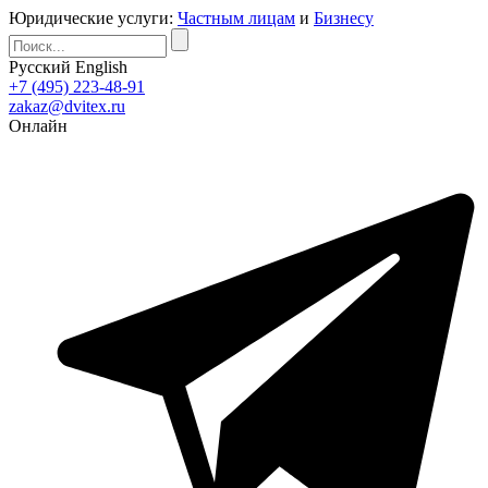
Юридические услуги:
Частным лицам
и
Бизнесу
Русский
English
+7 (495) 223-48-91
zakaz@dvitex.ru
Онлайн