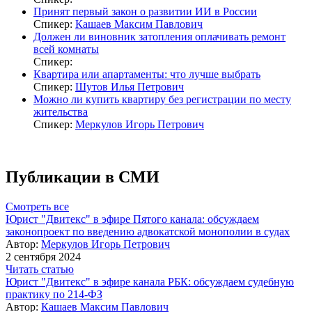
Принят первый закон о развитии ИИ в России
Спикер:
Кашаев Максим Павлович
Должен ли виновник затопления оплачивать ремонт
всей комнаты
Спикер:
Квартира или апартаменты: что лучше выбрать
Спикер:
Шутов Илья Петрович
Можно ли купить квартиру без регистрации по месту
жительства
Спикер:
Меркулов Игорь Петрович
Публикации в СМИ
Смотреть все
Юрист "Двитекс" в эфире Пятого канала: обсуждаем
законопроект по введению адвокатской монополии в судах
Автор:
Меркулов Игорь Петрович
2 сентября 2024
Читать статью
Юрист "Двитекс" в эфире канала РБК: обсуждаем судебную
практику по 214-ФЗ
Автор:
Кашаев Максим Павлович