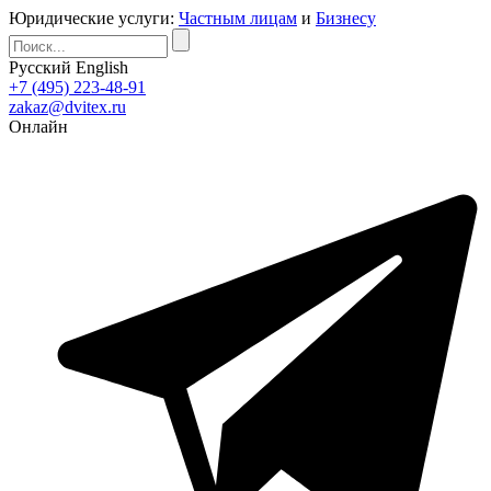
Юридические услуги:
Частным лицам
и
Бизнесу
Русский
English
+7 (495) 223-48-91
zakaz@dvitex.ru
Онлайн