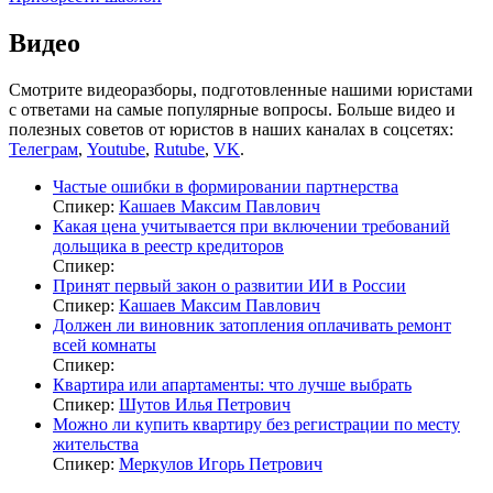
Видео
Смотрите видеоразборы, подготовленные нашими юристами
с ответами на самые популярные вопросы. Больше видео и
полезных советов от юристов в наших каналах в соцсетях:
Телеграм
,
Youtube
,
Rutube
,
VK
.
Частые ошибки в формировании партнерства
Спикер:
Кашаев Максим Павлович
Какая цена учитывается при включении требований
дольщика в реестр кредиторов
Спикер:
Принят первый закон о развитии ИИ в России
Спикер:
Кашаев Максим Павлович
Должен ли виновник затопления оплачивать ремонт
всей комнаты
Спикер:
Квартира или апартаменты: что лучше выбрать
Спикер:
Шутов Илья Петрович
Можно ли купить квартиру без регистрации по месту
жительства
Спикер:
Меркулов Игорь Петрович