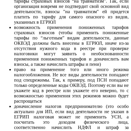
тарифы страховых взносов “на травматизм”. Так, если
организация вовремя не подтвердит свой основной вид
деятельности, взносы "на травматизм" ей придется
платить по тарифу для самого опасного из видов,
указанных в ЕГРЮЛ
возможность применения пониженных тарифов
страховых взносов (чтобы применить пониженные
тарифы по “льготным” видам деятельности, данные
ОКВЭД должны быть внесены в ЕГРЮЛ, иначе из-за
отсутствия нужного кода в реестре при проверке
налоговики могут заявить о необоснованности
применения пониженных тарифов и доначислить вам
взносы, а также начислить штрафы и пени)
право на применение того или иного режима
налогообложения. Не все виды деятельности попадают
под спецрежимы. Так, к примеру, под ПСН попадают
только определенные коды ОКВЭД. Поэтому если вы не
укажете код в реестре или укажете его неверно, то с
возможностью применения этих режимов можно будет
распрощаться
доначисление налогов предпринимателю (это особо
актуально для ИП, если вид деятельности не указан в
ЕГРИП налоговая может не применить УСН, а
посчитать это доходом физического лица,
соответственно начислить НДФЛ и штраф за