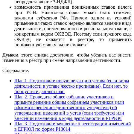
непредоставление 3-НДФЛ)
возможность применения пониженных ставок налога
при УСН. Налоговая ставка может быть снижена
законами субъектов РФ. Причем одним из условий
применения таких ставок нередко является ведение вида
деятельности, поименованного в региональном законе, с
конкретным кодом ОКВЭД. Поэтому если нужного кода
ОКВЭД не окажется в реестре, то применить
пониженную ставку вы не сможете.
Думаем, этого списка достаточно, чтобы убедить вас внести
изменения в реестр при смене направления деятельности.
Содержание:
Шаг 1. Подготовьте новую редакцию устава (если виды
деятельности в уставе жестко прописаны). Если нет, то
пропустите данный шаг.
Шаг 2. Проведите общее собрание участников и
примите решение общим собранием участников (или
оформите решение единственного учредителя) об
утверждении изменений в устав (если требуется) или
внесении изменений в коды деятельности в ЕГРЮЛ
Шаг 3. Подготовьте заявление о регистрации изменений
в ЕГРЮЛ по форме Р13014