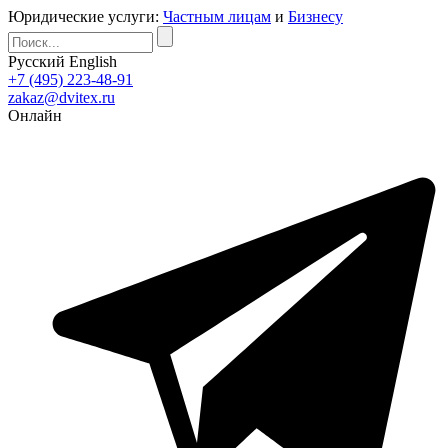
Юридические услуги:
Частным лицам
и
Бизнесу
Русский
English
+7 (495) 223-48-91
zakaz@dvitex.ru
Онлайн