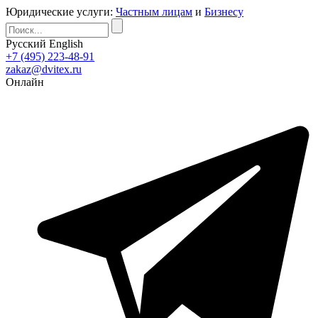
Юридические услуги:
Частным лицам
и
Бизнесу
Русский
English
+7 (495) 223-48-91
zakaz@dvitex.ru
Онлайн