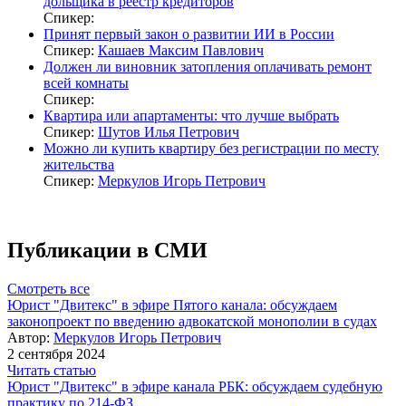
дольщика в реестр кредиторов
Спикер:
Принят первый закон о развитии ИИ в России
Спикер:
Кашаев Максим Павлович
Должен ли виновник затопления оплачивать ремонт
всей комнаты
Спикер:
Квартира или апартаменты: что лучше выбрать
Спикер:
Шутов Илья Петрович
Можно ли купить квартиру без регистрации по месту
жительства
Спикер:
Меркулов Игорь Петрович
Публикации в СМИ
Смотреть все
Юрист "Двитекс" в эфире Пятого канала: обсуждаем
законопроект по введению адвокатской монополии в судах
Автор:
Меркулов Игорь Петрович
2 сентября 2024
Читать статью
Юрист "Двитекс" в эфире канала РБК: обсуждаем судебную
практику по 214-ФЗ